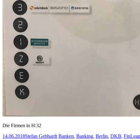
Die Firmen in H:32
14.06.2018
Stefan Gebhardt
Banken
,
Banking
,
Berlin
,
DKB
,
FinLea