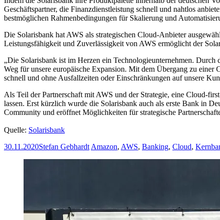
Indem die Solarisbank ihre Produktpalette innerhalb der deutschen Vol
Geschäftspartner, die Finanzdienstleistung schnell und nahtlos anbiet
bestmöglichen Rahmenbedingungen für Skalierung und Automatisier
Die Solarisbank hat AWS als strategischen Cloud-Anbieter ausgewähl
Leistungsfähigkeit und Zuverlässigkeit von AWS ermöglicht der Solar
„Die Solarisbank ist im Herzen ein Technologieunternehmen. Durch d
Weg für unsere europäische Expansion. Mit dem Übergang zu einer Clou
schnell und ohne Ausfallzeiten oder Einschränkungen auf unsere Ku
Als Teil der Partnerschaft mit AWS und der Strategie, eine Cloud-fir
lassen. Erst kürzlich wurde die Solarisbank auch als erste Bank in D
Community und eröffnet Möglichkeiten für strategische Partnerschaf
Quelle:
Solarisbank
30.11.2020
Stefan Gebhardt
Amazon
,
AWS
,
Banking
,
Cloud
,
Kernba