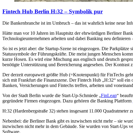
Fintech Hub Berlin H:32 – Symbolik pur
Die Bankenbranche ist im Umbruch – das ist wahrlich keine neue Inf
Hätte man vor 10 Jahren im Hauptsitz der ehrwürdigen Berliner Bank
Technologieunternehmen arbeiten und dabei Banking neu definieren –
So ist es jetzt aber: die Startup-Szene ist eingezogen. Die Parkplä
Statussymbole der Führungskräfte. Die meist jungen Menschen komme
kurze Hosen. Es wird eine Mischung aus englisch und deutsch gesproc
benötigte Unterstützung und Bereicherung angesehen. Der Kontrast zu 
Der derzeit europaweit größte Hub (=Knotenpunkt) für FinTechs geht au
sich mit Frankfurt die Finanzszene. Der Fintech Hub „H:32“ soll ein of
Banken, Versicherungen und Fintechs treffen, arbeiten und voneinand
Von der Stadt Berlin wurde die Start-Up-Schmiede „
FinLeap
“ beauft
gegründete Firmen eingezogen. Dazu gehören die Banking Plattform
H:32 (Hardenbergstraße 32) stehen insgesamt 11.000 Quadratmeter zu
Nebenbei: die Berliner Bank gibt es inzwischen nicht mehr – sie wur
inzwischen nicht mehr in dem Gebäude. Sie wurden von Start-Ups ver
Software.