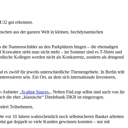
H:32 gut erkennen.
enschen aus der ganzen Welt in kleinen, hochdynamischen
wo die Namensschilder an den Parkplätzen hingen – die ehemaligen
 Krawatten sieht man nicht mehr – im Sommer sind es T-Shirts und
ändische Kollegen werden nicht als Konkurrenz, sondern als dringend
 es zwölf für jeweils unterschiedliche Themengebiete. In Berlin teilt
nteressieren sein. Ein Ort, an dem sich internationale Investoren,
e-Anbieter „
Scaling Spaces
„. Neben FinLeap selbst sind auch von ihr
h die eher „klassische“ Direktbank DKB ist eingezogen.
ndert Teilnehmern.
ie vor 10 Jahren wahrscheinlich noch selbstsicheren Banker arbeiten
olut gar doppelt so viele Kunden gewinnen konnten – nur mit