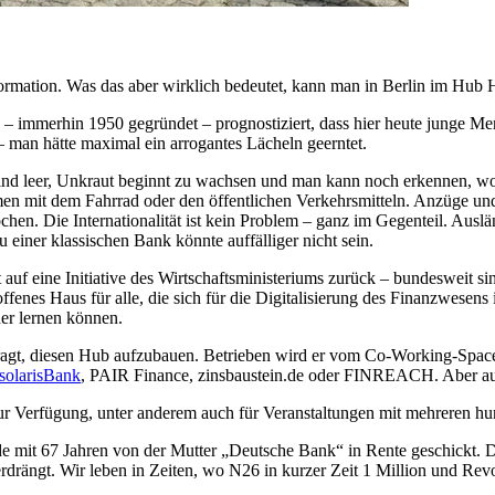
ormation. Was das aber wirklich bedeutet, kann man in Berlin im Hub 
 – immerhin 1950 gegründet – prognostiziert, dass hier heute junge M
 man hätte maximal ein arrogantes Lächeln geerntet.
tze sind leer, Unkraut beginnt zu wachsen und man kann noch erkennen, 
n mit dem Fahrrad oder den öffentlichen Verkehrsmitteln. Anzüge und
hen. Die Internationalität ist kein Problem – ganz im Gegenteil. Ausl
einer klassischen Bank könnte auffälliger nicht sein.
f eine Initiative des Wirtschaftsministeriums zurück – bundesweit sind
fenes Haus für alle, die sich für die Digitalisierung des Finanzwesens i
er lernen können.
ragt, diesen Hub aufzubauen. Betrieben wird er vom Co-Working-Spac
solarisBank
, PAIR Finance, zinsbaustein.de oder FINREACH. Aber auc
r Verfügung, unter anderem auch für Veranstaltungen mit mehreren hu
de mit 67 Jahren von der Mutter „Deutsche Bank“ in Rente geschickt. D
drängt. Wir leben in Zeiten, wo N26 in kurzer Zeit 1 Million und Rev