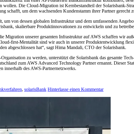
lbanklizenz mit einer API-basierten Bankinfrastruktur kombiniert, bese
en wollen. Die Cloud-Migration ist Kernbestandteil der Solarisbank-Str
ung schafft, um dem wachsenden Kundenstamm ihrer Partner gerecht z
t, um von dessen globalen Infrastruktur und dem umfassenden Angebot 
isbank, skalierbare Produktinnovationen zu entwickeln und zu betreibe
ie Migration unserer gesamten Infrastruktur auf AWS schaffen wir auß
d-first-Mentalität sind wir auch in unserer Produktentwicklung flexib
nden abgeschlossen hat“, sagt Hima Mandali, CTO der Solarisbank.
st-Organisation zu werden, unterstützt die Solarisbank das gesamte Tec
eutschland zum AWS Advanced Technology Partner ernannt. Dieser Status
ten innerhalb des AWS-Partnernetzwerks.
nkverfahren
,
solarisBank
Hinterlasse einen Kommentar