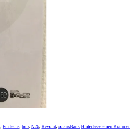
p
,
FinTechs
,
hub
,
N26
,
Revolut
,
solarisBank
Hinterlasse einen Kommen