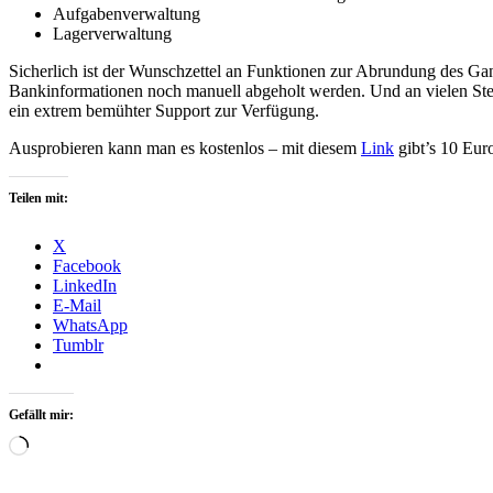
Aufgabenverwaltung
Lagerverwaltung
Sicherlich ist der Wunschzettel an Funktionen zur Abrundung des Gan
Bankinformationen noch manuell abgeholt werden. Und an vielen Stell
ein extrem bemühter Support zur Verfügung.
Ausprobieren kann man es kostenlos – mit diesem
Link
gibt’s 10 Eur
Teilen mit:
X
Facebook
LinkedIn
E-Mail
WhatsApp
Tumblr
Gefällt mir:
Wird
geladen …