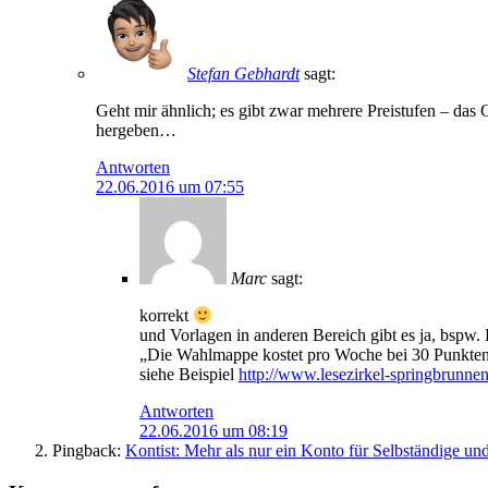
Stefan Gebhardt
sagt:
Geht mir ähnlich; es gibt zwar mehrere Preistufen – das 
hergeben…
Antworten
22.06.2016 um 07:55
Marc
sagt:
korrekt
und Vorlagen in anderen Bereich gibt es ja, bspw
„Die Wahlmappe kostet pro Woche bei 30 Punkten 
siehe Beispiel
http://www.lesezirkel-springbrunnen
Antworten
22.06.2016 um 08:19
Pingback:
Kontist: Mehr als nur ein Konto für Selbständige un