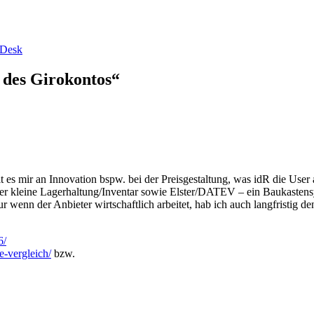
vDesk
 des Girokontos
“
hlt es mir an Innovation bspw. bei der Preisgestaltung, was idR die User
ber kleine Lagerhaltung/Inventar sowie Elster/DATEV – ein Baukastens
r wenn der Anbieter wirtschaftlich arbeitet, hab ich auch langfristig d
6/
e-vergleich/
bzw.