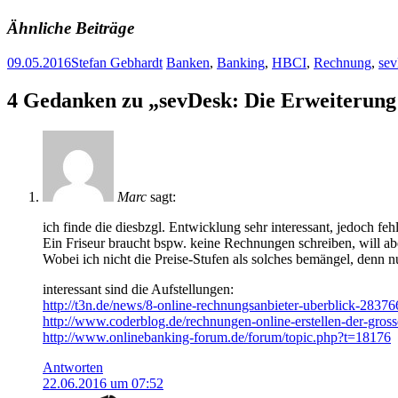
Ähnliche Beiträge
09.05.2016
Stefan Gebhardt
Banken
,
Banking
,
HBCI
,
Rechnung
,
se
Artikel-
←
→
4 Gedanken zu „
sevDesk: Die Erweiterung
Navigation
Marc
sagt:
ich finde die diesbzgl. Entwicklung sehr interessant, jedoch fe
Ein Friseur braucht bspw. keine Rechnungen schreiben, will a
Wobei ich nicht die Preise-Stufen als solches bemängel, denn nu
interessant sind die Aufstellungen:
http://t3n.de/news/8-online-rechnungsanbieter-uberblick-28376
http://www.coderblog.de/rechnungen-online-erstellen-der-gross
http://www.onlinebanking-forum.de/forum/topic.php?t=18176
Antworten
22.06.2016 um 07:52