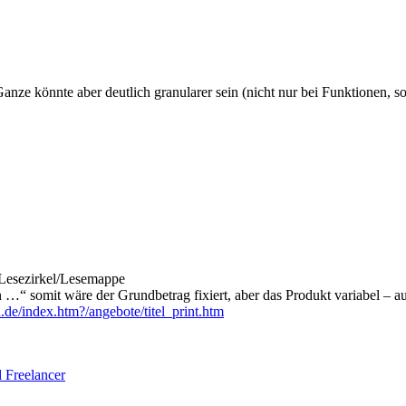
Ganze könnte aber deutlich granularer sein (nicht nur bei Funktionen, s
. Lesezirkel/Lesemappe
…“ somit wäre der Grundbetrag fixiert, aber das Produkt variabel – a
.de/index.htm?/angebote/titel_print.htm
d Freelancer