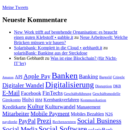
Meine Tweets
Neueste Kommentare
New Work trifft auf bestehende Organisation: es braucht
einen guten Klebstoff • gabble.it
zu
Neue Arbeitswelt: Welche
Brücken müssen wir bauen?
Solarisbank: Komplett in die Cloud • gebhardt.it
zu
solarisBank: Banking aus der Steckdose
Stefan Gebhardt
zu
Was ist eine Blockchain? (für Nicht-
IT’ler)
Banken
Apple Pay
Banking
API
Bargeld
Cringle
Amazon
Digitalisierung
Digitaler Wandel
Disruption
DKB
E-Mail
FinTechs
Facebook
Geschäftsführung
Geschäftsmodelle
Holvi
Kernbankverfahren
Girokonto
IBM
Kommunikation
Kultur
Kulturwandel
Kreditkarte
Management
Mitarbeiter
Mobile Payment
Mobiles Bezahlen
N26
Prezi
Social Business
PayPal
paydirekt
Rechenzentren
Social Software
Social Media
solarisBank