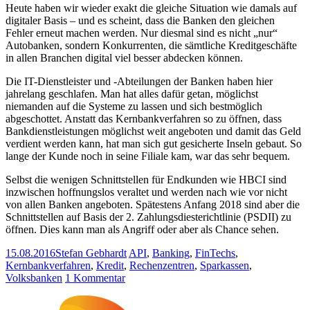
Heute haben wir wieder exakt die gleiche Situation wie damals auf
digitaler Basis – und es scheint, dass die Banken den gleichen
Fehler erneut machen werden. Nur diesmal sind es nicht „nur“
Autobanken, sondern Konkurrenten, die sämtliche Kreditgeschäfte
in allen Branchen digital viel besser abdecken können.
Die IT-Dienstleister und -Abteilungen der Banken haben hier
jahrelang geschlafen. Man hat alles dafür getan, möglichst
niemanden auf die Systeme zu lassen und sich bestmöglich
abgeschottet. Anstatt das Kernbankverfahren so zu öffnen, dass
Bankdienstleistungen möglichst weit angeboten und damit das Geld
verdient werden kann, hat man sich gut gesicherte Inseln gebaut. So
lange der Kunde noch in seine Filiale kam, war das sehr bequem.
Selbst die wenigen Schnittstellen für Endkunden wie HBCI sind
inzwischen hoffnungslos veraltet und werden nach wie vor nicht
von allen Banken angeboten. Spätestens Anfang 2018 sind aber die
Schnittstellen auf Basis der 2. Zahlungsdiesterichtlinie (PSDII) zu
öffnen. Dies kann man als Angriff oder aber als Chance sehen.
15.08.2016
Stefan Gebhardt
API
,
Banking
,
FinTechs
,
Kernbankverfahren
,
Kredit
,
Rechenzentren
,
Sparkassen
,
Volksbanken
1 Kommentar