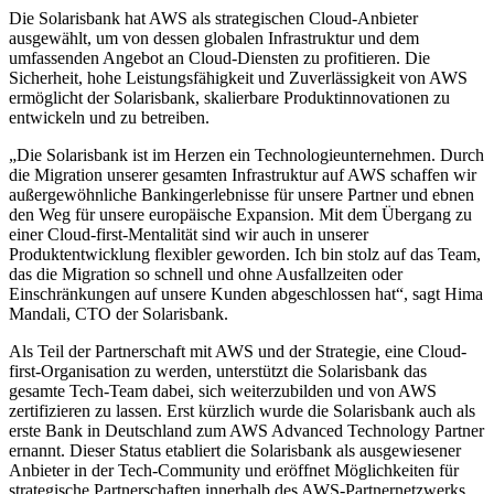
Die Solarisbank hat AWS als strategischen Cloud-Anbieter
ausgewählt, um von dessen globalen Infrastruktur und dem
umfassenden Angebot an Cloud-Diensten zu profitieren. Die
Sicherheit, hohe Leistungsfähigkeit und Zuverlässigkeit von AWS
ermöglicht der Solarisbank, skalierbare Produktinnovationen zu
entwickeln und zu betreiben.
„Die Solarisbank ist im Herzen ein Technologieunternehmen. Durch
die Migration unserer gesamten Infrastruktur auf AWS schaffen wir
außergewöhnliche Bankingerlebnisse für unsere Partner und ebnen
den Weg für unsere europäische Expansion. Mit dem Übergang zu
einer Cloud-first-Mentalität sind wir auch in unserer
Produktentwicklung flexibler geworden. Ich bin stolz auf das Team,
das die Migration so schnell und ohne Ausfallzeiten oder
Einschränkungen auf unsere Kunden abgeschlossen hat“, sagt Hima
Mandali, CTO der Solarisbank.
Als Teil der Partnerschaft mit AWS und der Strategie, eine Cloud-
first-Organisation zu werden, unterstützt die Solarisbank das
gesamte Tech-Team dabei, sich weiterzubilden und von AWS
zertifizieren zu lassen. Erst kürzlich wurde die Solarisbank auch als
erste Bank in Deutschland zum AWS Advanced Technology Partner
ernannt. Dieser Status etabliert die Solarisbank als ausgewiesener
Anbieter in der Tech-Community und eröffnet Möglichkeiten für
strategische Partnerschaften innerhalb des AWS-Partnernetzwerks.