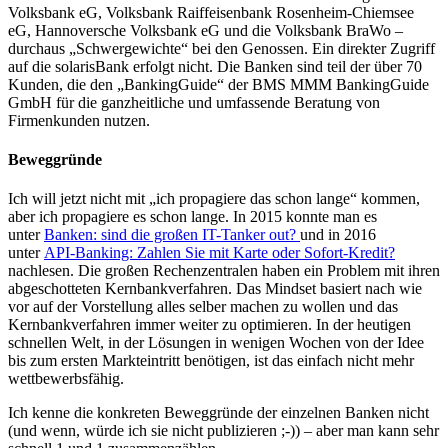
Volksbank eG, Volksbank Raiffeisenbank Rosenheim-Chiemsee
eG, Hannoversche Volksbank eG und die Volksbank BraWo –
durchaus „Schwergewichte“ bei den Genossen. Ein direkter Zugriff
auf die solarisBank erfolgt nicht. Die Banken sind teil der über 70
Kunden, die den „BankingGuide“ der BMS MMM BankingGuide
GmbH für die ganzheitliche und umfassende Beratung von
Firmenkunden nutzen.
Beweggründe
Ich will jetzt nicht mit „ich propagiere das schon lange“ kommen,
aber ich propagiere es schon lange. In 2015 konnte man es
unter
Banken: sind die großen IT-Tanker out?
und in 2016
unter
API-Banking: Zahlen Sie mit Karte oder Sofort-Kredit?
nachlesen. Die großen Rechenzentralen haben ein Problem mit ihren
abgeschotteten Kernbankverfahren. Das Mindset basiert nach wie
vor auf der Vorstellung alles selber machen zu wollen und das
Kernbankverfahren immer weiter zu optimieren. In der heutigen
schnellen Welt, in der Lösungen in wenigen Wochen von der Idee
bis zum ersten Markteintritt benötigen, ist das einfach nicht mehr
wettbewerbsfähig.
Ich kenne die konkreten Beweggründe der einzelnen Banken nicht
(und wenn, würde ich sie nicht publizieren ;-)) – aber man kann sehr