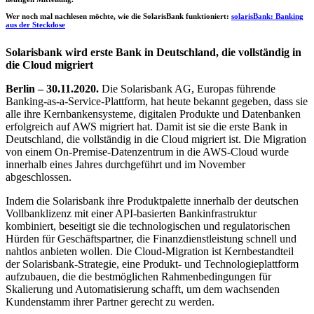
Wer noch mal nachlesen möchte, wie die SolarisBank funktioniert:
solarisBank: Banking
aus der Steckdose
Solarisbank wird erste Bank in Deutschland, die vollständig in
die Cloud migriert
Berlin – 30.11.2020.
Die Solarisbank AG, Europas führende
Banking-as-a-Service-Plattform, hat heute bekannt gegeben, dass sie
alle ihre Kernbankensysteme, digitalen Produkte und Datenbanken
erfolgreich auf AWS migriert hat. Damit ist sie die erste Bank in
Deutschland, die vollständig in die Cloud migriert ist. Die Migration
von einem On-Premise-Datenzentrum in die AWS-Cloud wurde
innerhalb eines Jahres durchgeführt und im November
abgeschlossen.
Indem die Solarisbank ihre Produktpalette innerhalb der deutschen
Vollbanklizenz mit einer API-basierten Bankinfrastruktur
kombiniert, beseitigt sie die technologischen und regulatorischen
Hürden für Geschäftspartner, die Finanzdienstleistung schnell und
nahtlos anbieten wollen. Die Cloud-Migration ist Kernbestandteil
der Solarisbank-Strategie, eine Produkt- und Technologieplattform
aufzubauen, die die bestmöglichen Rahmenbedingungen für
Skalierung und Automatisierung schafft, um dem wachsenden
Kundenstamm ihrer Partner gerecht zu werden.