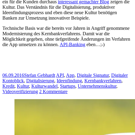
ein für die Kunden durchaus
interessant gemachter Blog
zeigen die
Kultur. Das Verständnis für die Digitalisierung, produktiver
Ideenfindungsprozess und eben diese neue Kultur benötigen
Banken zur Umsetzung innovativer Beispiele.
Technische Basis war die bereits vor Jahren in Angriff genommene
Modernisierung des Kernbankverfahrens. Damit war die
Möglichkeit gegeben, ohne tiefgreifende Änderungen im Verfahren
die App umsetzen zu können.
API-Banking
eben…;-)
06.09.2016
Stefan Gebhardt
API
,
App
,
Digitale Signatur
,
Digitaler
Kontoblick
,
Digitalisierung
,
Ideenfindung
,
Kernbankverfahren
,
Kredit
,
Kultur
,
Kulturwandel
,
Startups
,
Unternehmenskultur
,
Videoverifizierung
2 Kommentare