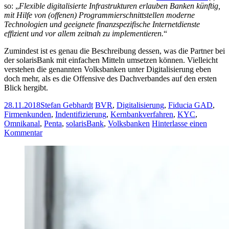
so: „
Flexible digitalisierte Infrastrukturen erlauben Banken künftig,
mit Hilfe von (offenen) Programmierschnittstellen moderne
Technologien und geeignete finanzspezifische Internetdienste
effizient und vor allem zeitnah zu implementieren.
“
Zumindest ist es genau die Beschreibung dessen, was die Partner bei
der solarisBank mit einfachen Mitteln umsetzen können. Vielleicht
verstehen die genannten Volksbanken unter Digitalisierung eben
doch mehr, als es die Offensive des Dachverbandes auf den ersten
Blick hergibt.
28.11.2018
Stefan Gebhardt
BVR
,
Digitalisierung
,
Fiducia GAD
,
Firmenkunden
,
Indentifizierung
,
Kernbankverfahren
,
KYC
,
Omnikanal
,
Penta
,
solarisBank
,
Volksbanken
Hinterlasse einen
Kommentar