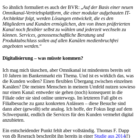
So ähnlich formuliert es auch der BVR: „
Auf der Basis einer neuen
Omnikanal-Vertriebsplattform, die einer modular aufgebauten IT-
Architektur folgt, werden Lösungen entwickelt, die es den
Mitgliedern und Kunden ermöglichen, den von ihnen präferierten
Kanal noch flexibler selbst zu wählen und jederzeit wechseln zu
können. Services, genossenschaftliche Beratung und
Produktabschluss sollen auf allen Kanälen medienbruchfrei
angeboten werden.
“
Digitalisierung – was müsste kommen?
Ich mag mich täuschen, aber Omnikanal ist mindestens bereits seit
10 Jahren im Bankenmarkt ein Thema. Und ist es wirklich das, was
die Kunden wollen? Einen flexiblen Übergang zwischen einzelnen
Kanälen? Die meisten Menschen in meinem Umfeld nutzen sowieso
nur einen Kanal: entweder sie gehen (noch) konsequent in die
Filiale oder sie sind online unterwegs. Im letzteren Fall gibt es
Filialbesuche zu ganz konkreten Anlässen – diese Besuche sind
dann aber (gewollt) sehr analog. Ich hoffe, der Fokus liegt auf dem
Schwerpunkt, endlich die Services für den Kunden vermehrt digital
anzubieten.
Ein entscheidender Punkt fehlt aber vollständig. Thomas F. Dapp
von db Reserach beschreibt ihn bereits in einer
Studie aus 2014
(!)