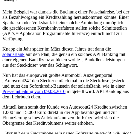
Mein Beispiel war damals die Buchung einer Pauschalreise, bei der
als Bezahlvorgang ein Kreditzahlung herauskommen könnte. Einer
Sparkasse oder Volksbank ist eine solche Anbindung unmöglich –
die geschlossenen Kernbankverfahren stellen solche Schnittstellen
(API’s = Application Programmable Interface) einfach nicht zur
Verfügung.
Knapp ein Jahr später im März diesen Jahres trat dann die
solarisBank
auf den Plan, die genau ein solches API-Banking mit
einer eigenen Banklizenz anbieten wollte. „Bankdienstleistungen
aus der Steckdose“ war das Schlagwort.
Nun hat das europaweit größte Automobil-Anzeigenportal
„Autoscout24“ den Stecker einfach mal in die Steckdose gesteckt
und nutzt den Sofortkredit-Baustein der solarisBank, wie in einer
Pressemitteilung vom 09.08.2016
mitgeteilt wird. API-Banking aus
dem Lehrbuch eben.
Aktuell kann somit der Kunde von Autoscout24 Kredite zwischen
1.000 und 15.000 Euro direkt in der App beantragen und zur
Finanzierung seines Autokaufs nutzen. In Kürze wird sich die
Obergrenze des Kreditvolumens weiter erhöhen.
„Wer mit dem Smartphone sein neues Fahrzeug aussucht, will nicht