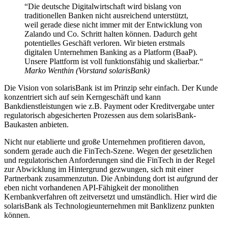
“Die deutsche Digitalwirtschaft wird bislang von
traditionellen Banken nicht ausreichend unterstützt,
weil gerade diese nicht immer mit der Entwicklung von
Zalando und Co. Schritt halten können. Dadurch geht
potentielles Geschäft verloren. Wir bieten erstmals
digitalen Unternehmen Banking as a Platform (BaaP).
Unsere Plattform ist voll funktionsfähig und skalierbar.“
Marko Wenthin (Vorstand solarisBank)
Die Vision von solarisBank ist im Prinzip sehr einfach. Der Kunde
konzentriert sich auf sein Kerngeschäft und kann
Bankdienstleistungen wie z.B. Payment oder Kreditvergabe unter
regulatorisch abgesicherten Prozessen aus dem solarisBank-
Baukasten anbieten.
Nicht nur etablierte und große Unternehmen profitieren davon,
sondern gerade auch die FinTech-Szene. Wegen der gesetzlichen
und regulatorischen Anforderungen sind die FinTech in der Regel
zur Abwicklung im Hintergrund gezwungen, sich mit einer
Partnerbank zusammenzutun. Die Anbindung dort ist aufgrund der
eben nicht vorhandenen API-Fähigkeit der monolithen
Kernbankverfahren oft zeitversetzt und umständlich. Hier wird die
solarisBank als Technologieunternehmen mit Banklizenz punkten
können.