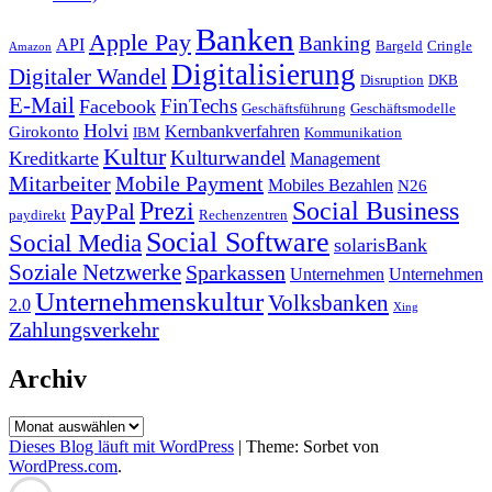
Banken
Apple Pay
Banking
API
Bargeld
Cringle
Amazon
Digitalisierung
Digitaler Wandel
Disruption
DKB
E-Mail
FinTechs
Facebook
Geschäftsführung
Geschäftsmodelle
Holvi
Kernbankverfahren
Girokonto
IBM
Kommunikation
Kultur
Kulturwandel
Kreditkarte
Management
Mitarbeiter
Mobile Payment
Mobiles Bezahlen
N26
Prezi
Social Business
PayPal
paydirekt
Rechenzentren
Social Software
Social Media
solarisBank
Soziale Netzwerke
Sparkassen
Unternehmen
Unternehmen
Unternehmenskultur
Volksbanken
2.0
Xing
Zahlungsverkehr
Archiv
Archiv
Dieses Blog läuft mit WordPress
|
Theme: Sorbet von
WordPress.com
.