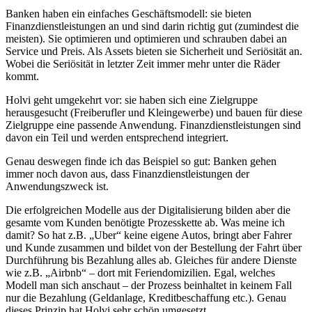
Banken haben ein einfaches Geschäftsmodell: sie bieten
Finanzdienstleistungen an und sind darin richtig gut (zumindest die
meisten). Sie optimieren und optimieren und schrauben dabei an
Service und Preis. Als Assets bieten sie Sicherheit und Seriösität an.
Wobei die Seriösität in letzter Zeit immer mehr unter die Räder
kommt.
Holvi geht umgekehrt vor: sie haben sich eine Zielgruppe
herausgesucht (Freiberufler und Kleingewerbe) und bauen für diese
Zielgruppe eine passende Anwendung. Finanzdienstleistungen sind
davon ein Teil und werden entsprechend integriert.
Genau deswegen finde ich das Beispiel so gut: Banken gehen
immer noch davon aus, dass Finanzdienstleistungen der
Anwendungszweck ist.
Die erfolgreichen Modelle aus der Digitalisierung bilden aber die
gesamte vom Kunden benötigte Prozesskette ab. Was meine ich
damit? So hat z.B. „Uber“ keine eigene Autos, bringt aber Fahrer
und Kunde zusammen und bildet von der Bestellung der Fahrt über
Durchführung bis Bezahlung alles ab. Gleiches für andere Dienste
wie z.B. „Airbnb“ – dort mit Feriendomizilien. Egal, welches
Modell man sich anschaut – der Prozess beinhaltet in keinem Fall
nur die Bezahlung (Geldanlage, Kreditbeschaffung etc.). Genau
dieses Prinzip hat Holvi sehr schön umgesetzt.