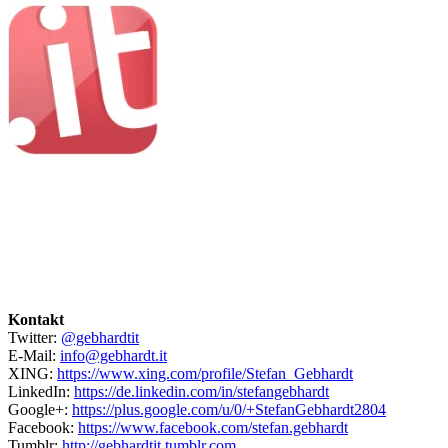
Kontakt
Twitter:
@gebhardtit
E-Mail:
info@gebhardt.it
XING:
https://www.xing.com/profile/Stefan_Gebhardt
LinkedIn:
https://de.linkedin.com/in/stefangebhardt
Google+:
https://plus.google.com/u/0/+StefanGebhardt2804
Facebook:
https://www.facebook.com/stefan.gebhardt
Tumblr:
http://gebhardtit.tumblr.com