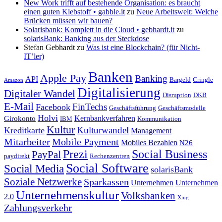
New Work trifft auf bestehende Organisation: es braucht
einen guten Klebstoff • gabble.it
zu
Neue Arbeitswelt: Welche
Brücken müssen wir bauen?
Solarisbank: Komplett in die Cloud • gebhardt.it
zu
solarisBank: Banking aus der Steckdose
Stefan Gebhardt
zu
Was ist eine Blockchain? (für Nicht-
IT’ler)
Banken
Apple Pay
Banking
API
Bargeld
Cringle
Amazon
Digitalisierung
Digitaler Wandel
Disruption
DKB
E-Mail
FinTechs
Facebook
Geschäftsführung
Geschäftsmodelle
Holvi
Kernbankverfahren
Girokonto
IBM
Kommunikation
Kultur
Kulturwandel
Kreditkarte
Management
Mitarbeiter
Mobile Payment
Mobiles Bezahlen
N26
Prezi
Social Business
PayPal
paydirekt
Rechenzentren
Social Software
Social Media
solarisBank
Soziale Netzwerke
Sparkassen
Unternehmen
Unternehmen
Unternehmenskultur
Volksbanken
2.0
Xing
Zahlungsverkehr