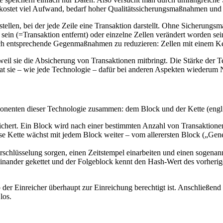
as kostet viel Aufwand, bedarf hoher Qualitätssicherungsmaßnahmen un
rstellen, bei der jede Zeile eine Transaktion darstellt. Ohne Sicheru
sein (=Transaktion entfernt) oder einzelne Zellen verändert worden sein
urch entsprechende Gegenmaßnahmen zu reduzieren: Zellen mit einem Ke
eil sie die Absicherung von Transaktionen mitbringt. Die Stärke der Tec
t sie – wie jede Technologie – dafür bei anderen Aspekten wiederum N
onenten dieser Technologie zusammen: dem Block und der Kette (engl.
ichert. Ein Block wird nach einer bestimmten Anzahl von Transaktionen
ese Kette wächst mit jedem Block weiter – vom allerersten Block („Gene
schlüsselung sorgen, einen Zeitstempel einarbeiten und einen sogenann
inander gekettet und der Folgeblock kennt den Hash-Wert des vorherig
r Einreicher überhaupt zur Einreichung berechtigt ist. Anschließend w
los.