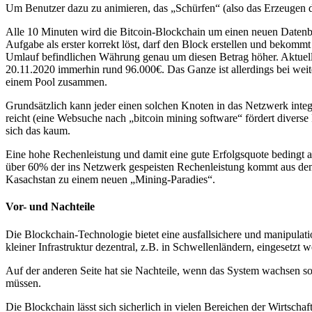
Um Benutzer dazu zu animieren, das „Schürfen“ (also das Erzeugen de
Alle 10 Minuten wird die Bitcoin-Blockchain um einen neuen Datenbl
Aufgabe als erster korrekt löst, darf den Block erstellen und bekomm
Umlauf befindlichen Währung genau um diesen Betrag höher. Aktuell
20.11.2020 immerhin rund 96.000€. Das Ganze ist allerdings bei weitem
einem Pool zusammen.
Grundsätzlich kann jeder einen solchen Knoten in das Netzwerk inte
reicht (eine Websuche nach „bitcoin mining software“ fördert diverse
sich das kaum.
Eine hohe Rechenleistung und damit eine gute Erfolgsquote bedingt
über 60% der ins Netzwerk gespeisten Rechenleistung kommt aus dem 
Kasachstan zu einem neuen „Mining-Paradies“.
Vor- und Nachteile
Die Blockchain-Technologie bietet eine ausfallsichere und manipulat
kleiner Infrastruktur dezentral, z.B. in Schwellenländern, eingesetzt 
Auf der anderen Seite hat sie Nachteile, wenn das System wachsen so
müssen.
Die Blockchain lässt sich sicherlich in vielen Bereichen der Wirtschaft