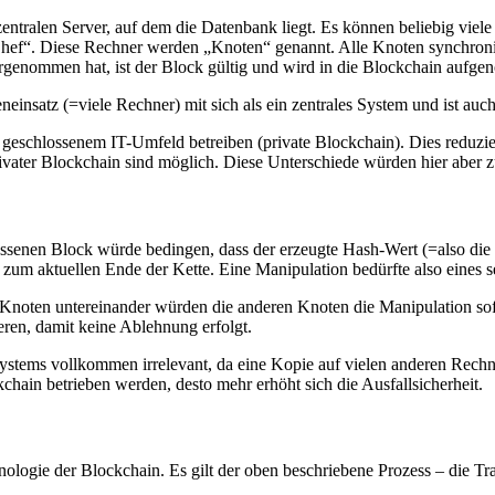
 zentralen Server, auf dem die Datenbank liegt. Es können beliebig vie
hef“. Diese Rechner werden „Knoten“ genannt. Alle Knoten synchronisie
rgenommen hat, ist der Block gültig und wird in die Blockchain aufg
einsatz (=viele Rechner) mit sich als ein zentrales System und ist auch
schlossenem IT-Umfeld betreiben (private Blockchain). Dies reduziert
rivater Blockchain sind möglich. Diese Unterschiede würden hier aber z
ossenen Block würde bedingen, dass der erzeugte Hash-Wert (=also di
bis zum aktuellen Ende der Kette. Eine Manipulation bedürfte also eine
 Knoten untereinander würden die anderen Knoten die Manipulation sof
eren, damit keine Ablehnung erfolgt.
ystems vollkommen irrelevant, da eine Kopie auf vielen anderen Rechne
chain betrieben werden, desto mehr erhöht sich die Ausfallsicherheit.
nologie der Blockchain. Es gilt der oben beschriebene Prozess – die Tr