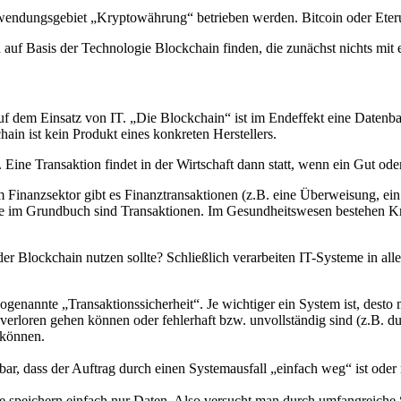
wendungsgebiet „Kryptowährung“ betrieben werden. Bitcoin oder Eter
auf Basis der Technologie Blockchain finden, die zunächst nichts mit
 auf dem Einsatz von IT. „Die Blockchain“ ist im Endeffekt eine Datenb
in ist kein Produkt eines konkreten Herstellers.
ne Transaktion findet in der Wirtschaft dann statt, wenn ein Gut oder ei
Im Finanzsektor gibt es Finanztransaktionen (z.B. eine Überweisung, ei
ie im Grundbuch sind Transaktionen. Im Gesundheitswesen bestehen K
r Blockchain nutzen sollte? Schließlich verarbeiten IT-Systeme in alle
 sogenannte „Transaktionssicherheit“. Je wichtiger ein System ist, desto
n verloren gehen können oder fehlerhaft bzw. unvollständig sind (z.B. 
 können.
r, dass der Auftrag durch einen Systemausfall „einfach weg“ ist oder 
ie speichern einfach nur Daten. Also versucht man durch umfangreiche 