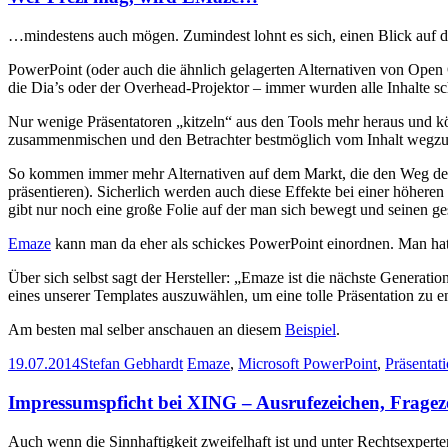
…mindestens auch mögen. Zumindest lohnt es sich, einen Blick auf d
PowerPoint (oder auch die ähnlich gelagerten Alternativen von Open O
die Dia’s oder der Overhead-Projektor – immer wurden alle Inhalte sc
Nur wenige Präsentatoren „kitzeln“ aus den Tools mehr heraus und kö
zusammenmischen und den Betrachter bestmöglich vom Inhalt wegzu
So kommen immer mehr Alternativen auf dem Markt, die den Weg des kl
präsentieren). Sicherlich werden auch diese Effekte bei einer höheren 
gibt nur noch eine große Folie auf der man sich bewegt und seinen ges
Emaze
kann man da eher als schickes PowerPoint einordnen. Man hat 
Über sich selbst sagt der Hersteller: „Emaze ist die nächste Generati
eines unserer Templates auszuwählen, um eine tolle Präsentation zu
Am besten mal selber anschauen an diesem
Beispiel
.
19.07.2014
Stefan Gebhardt
Emaze
,
Microsoft PowerPoint
,
Präsentat
Impressumspficht bei XING – Ausrufezeichen, Fragez
Auch wenn die Sinnhaftigkeit zweifelhaft ist und unter Rechtsexpert