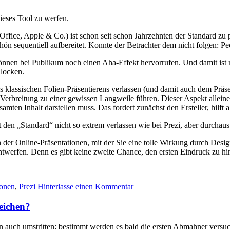
ieses Tool zu werfen.
ffice, Apple & Co.) ist schon seit schon Jahrzehnten der Standard zu 
hön sequentiell aufbereitet. Konnte der Betrachter dem nicht folgen: Pe
nnen bei Publikum noch einen Aha-Effekt hervorrufen. Und damit ist n
locken.
assischen Folien-Präsentierens verlassen (und damit auch dem Präsent
Verbreitung zu einer gewissen Langweile führen. Dieser Aspekt alleine is
amten Inhalt darstellen muss. Das fordert zunächst den Ersteller, hilf
den „Standard“ nicht so extrem verlassen wie bei Prezi, aber durchau
on der Online-Präsentationen, mit der Sie eine tolle Wirkung durch Desi
 entwerfen. Denn
es gibt keine zweite Chance, den ersten Eindruck zu hin
ionen
,
Prezi
Hinterlasse einen Kommentar
eichen?
en auch umstritten: bestimmt werden es bald die ersten Abmahner versu