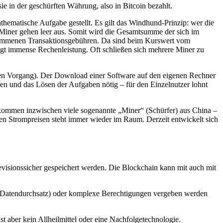
 in der geschürften Währung, also in Bitcoin bezahlt.
hematische Aufgabe gestellt. Es gilt das Windhund-Prinzip: wer die
en Miner gehen leer aus. Somit wird die Gesamtsumme der sich im
genommenen Transaktionsgebühren. Da sind beim Kurswert vom
ötigt immense Rechenleistung. Oft schließen sich mehrere Miner zu
esen Vorgang). Der Download einer Software auf den eigenen Rechner
rfen und das Lösen der Aufgaben nötig – für den Einzelnutzer lohnt
 kommen inzwischen viele sogenannte „Miner“ (Schürfer) aus China –
n Strompreisen steht immer wieder im Raum. Derzeit entwickelt sich
evisionssicher gespeichert werden. Die Blockchain kann mit auch mit
t (=Datendurchsatz) oder komplexe Berechtigungen vergeben werden
 ist aber kein Allheilmittel oder eine Nachfolgetechnologie.