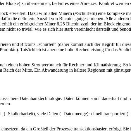
r Blöcke) zu übernehmen, bedarf es eines Anreizes. Konkret werden sie
ock erweitert. Dazu wird allen Minern (=Schürfern) eine komplexe mat
t dafür die definierte Anzahl von Bitcoins gutgeschrieben. Alle ander
 erhält ein erfolgreicher Miner 6,25 Bitcoin zzgl. der im Block ein
 nicht so trivial, wie es sich hier stark vereinfacht darstellt und ben
grieren und Bitcoins „schürfen“ (daher kommt auch der Begriff für di
 Produkte). Tatsächlich ist aber eine hohe Rechenleistung für das Schü
 auch einen hohen Stromverbrauch für Rechner und Klimatisierung. So
Reich der Mitte. Ein Abwanderung in kältere Regionen mit günstigere
ionssichere Datenbanktechnologie. Daten können somit dauerhaft und r
werden.
ll (=Skalierbarkeit), viele Daten (=Datenmenge) schnell transportier
 einsetzen, da ein Großteil der Prozesse transaktionsbasiert erfolgt. Sie