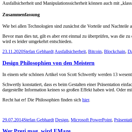
Ausfallsicherheit und Manipulationssicherheit können auch mit „klass
Zusammenfassung
Wie bei allen Technologien sind zunächst die Vorteile und Nachteile
Bevor man dies tut, gilt es aber erst einmal zu überprüfen, was die zu
wird es leider umgekehrt entschieden.
23.11.2020
Stefan Gebhardt
Ausfallsicherheit
,
Bitcoin
,
Blockchain
,
D
Design Philosophien von den Meistern
In einem sehr schönen Artikel von Scott Schwertly werden 13 wesent
Schwertly konstatiert, dass es beim Gestalten einer Präsentation einfac
dargestellte Information keinen so großen Effekt haben wird. Oder mi
Recht hat er! Die Philosophien finden sich
hier
.
29.07.2014
Stefan Gebhardt
Design
,
Microsoft PowerPoint
,
Präsentat
Wer Prezi mag, wird EMaze…