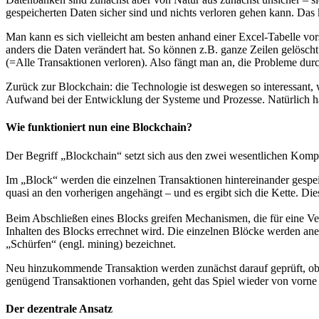
gespeicherten Daten sicher sind und nichts verloren gehen kann. D
Man kann es sich vielleicht am besten anhand einer Excel-Tabelle vo
anders die Daten verändert hat. So können z.B. ganze Zeilen gelöscht 
(=Alle Transaktionen verloren). Also fängt man an, die Probleme d
Zurück zur Blockchain: die Technologie ist deswegen so interessant, w
Aufwand bei der Entwicklung der Systeme und Prozesse. Natürlich ha
Wie funktioniert nun eine Blockchain?
Der Begriff „Blockchain“ setzt sich aus den zwei wesentlichen Komp
Im „Block“ werden die einzelnen Transaktionen hintereinander gespe
quasi an den vorherigen angehängt – und es ergibt sich die Kette. Di
Beim Abschließen eines Blocks greifen Mechanismen, die für eine Ver
Inhalten des Blocks errechnet wird. Die einzelnen Blöcke werden ane
„Schürfen“ (engl. mining) bezeichnet.
Neu hinzukommende Transaktion werden zunächst darauf geprüft, ob de
genügend Transaktionen vorhanden, geht das Spiel wieder von vorne 
Der dezentrale Ansatz