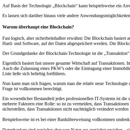
Auf Basis der Technologie „Blockchain“ kann beispielsweise ein An
Es lassen sich darüber hinaus viele andere Anwendungsmöglichkeiten 
Warum überhaupt eine Blockchain?
Fast logisch, aber sicherheitshalber erwähnt: Die Blockchain basiert
Hard- und Software, auf der Daten abgespeichert werden. Die Blockcha
Der Grundgedanke der Blockchain-Technologie ist die „Transaktion“. Ei
Eigentlich basiert fast unsere gesamte Wirtschaft auf Transaktionen. 
Auch die Zulassung eines PKW’s oder die Eintragung einer Immobil
Liste ließe sich beliebig fortführen.
Nun kann man sich fragen, warum man die relativ neue Technologie de
Frage ist vollkommen berechtigt.
Ein wesentlicher Bestandteil jedes professionellen IT-Systems ist die
mehrere Faktoren eine Rolle: so ist zu vermeiden, dass Transaktione
sicherstellen, dass Transaktionen nicht nachträglich verändert werden
Beispielsweise ist es bei einer Banküberweisung vollkommen undenkba
Datenbanken sind zunächst aber von Natur aus zunächst unsicher – s