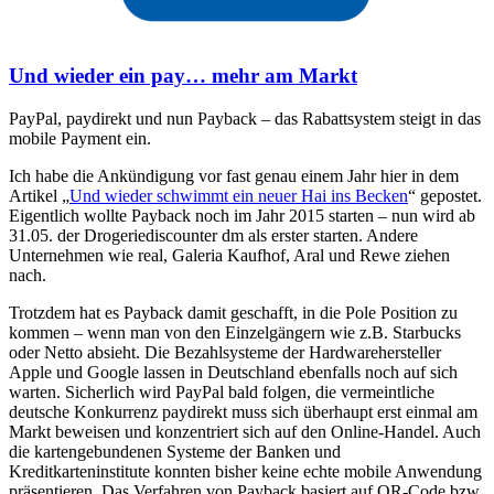
Und wieder ein pay… mehr am Markt
PayPal, paydirekt und nun Payback – das Rabattsystem steigt in das
mobile Payment ein.
Ich habe die Ankündigung vor fast genau einem Jahr hier in dem
Artikel „
Und wieder schwimmt ein neuer Hai ins Becken
“ gepostet.
Eigentlich wollte Payback noch im Jahr 2015 starten – nun wird ab
31.05. der Drogeriediscounter dm als erster starten. Andere
Unternehmen wie real, Galeria Kaufhof, Aral und Rewe ziehen
nach.
Trotzdem hat es Payback damit geschafft, in die Pole Position zu
kommen – wenn man von den Einzelgängern wie z.B. Starbucks
oder Netto absieht. Die Bezahlsysteme der Hardwarehersteller
Apple und Google lassen in Deutschland ebenfalls noch auf sich
warten. Sicherlich wird PayPal bald folgen, die vermeintliche
deutsche Konkurrenz paydirekt muss sich überhaupt erst einmal am
Markt beweisen und konzentriert sich auf den Online-Handel. Auch
die kartengebundenen Systeme der Banken und
Kreditkarteninstitute konnten bisher keine echte mobile Anwendung
präsentieren. Das Verfahren von Payback basiert auf QR-Code bzw.