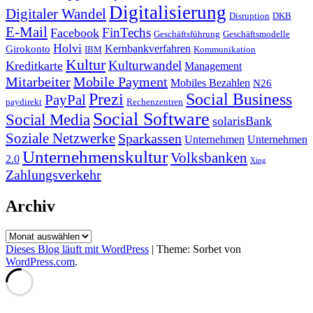
Digitalisierung
Digitaler Wandel
Disruption
DKB
E-Mail
FinTechs
Facebook
Geschäftsführung
Geschäftsmodelle
Holvi
Kernbankverfahren
Girokonto
IBM
Kommunikation
Kultur
Kulturwandel
Kreditkarte
Management
Mitarbeiter
Mobile Payment
Mobiles Bezahlen
N26
Prezi
Social Business
PayPal
paydirekt
Rechenzentren
Social Software
Social Media
solarisBank
Soziale Netzwerke
Sparkassen
Unternehmen
Unternehmen
Unternehmenskultur
Volksbanken
2.0
Xing
Zahlungsverkehr
Archiv
Archiv
Dieses Blog läuft mit WordPress
|
Theme: Sorbet von
WordPress.com
.