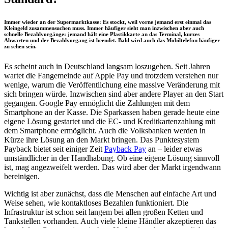
Immer wieder an der Supermarktkasse: Es stockt, weil vorne jemand erst einmal das
Kleingeld zusammensuchen muss. Immer häufiger sieht man inzwischen aber auch
schnelle Bezahlvorgänge: jemand hält eine Plastikkarte an das Terminal, kurzes
Abwarten und der Bezahlvorgang ist beendet. Bald wird auch das Mobiltelefon häufiger
zu sehen sein.
Es scheint auch in Deutschland langsam loszugehen. Seit Jahren
wartet die Fangemeinde auf Apple Pay und trotzdem verstehen nur
wenige, warum die Veröffentlichung eine massive Veränderung mit
sich bringen würde. Inzwischen sind aber andere Player an den Start
gegangen. Google Pay ermöglicht die Zahlungen mit dem
Smartphone an der Kasse. Die Sparkassen haben gerade heute eine
eigene Lösung gestartet und die EC- und Kreditkartenzahlung mit
dem Smartphone ermöglicht. Auch die Volksbanken werden in
Kürze ihre Lösung an den Markt bringen. Das Punktesystem
Payback bietet seit einiger Zeit
Payback Pay
an – leider etwas
umständlicher in der Handhabung. Ob eine eigene Lösung sinnvoll
ist, mag angezweifelt werden. Das wird aber der Markt irgendwann
bereinigen.
Wichtig ist aber zunächst, dass die Menschen auf einfache Art und
Weise sehen, wie kontaktloses Bezahlen funktioniert. Die
Infrastruktur ist schon seit langem bei allen großen Ketten und
Tankstellen vorhanden. Auch viele kleine Händler akzeptieren das