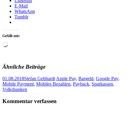
LinkedIn
E-Mail
WhatsApp
Tumblr
Gefällt mir:
Wird
geladen …
Ähnliche Beiträge
01.08.2018
Stefan Gebhardt
Apple Pay
,
Bargeld
,
Google Pay
,
Mobile Payment
,
Mobiles Bezahlen
,
Payback
,
Sparkassen
,
Volksbanken
Artikel-
←
→
Kommentar verfassen
Navigation