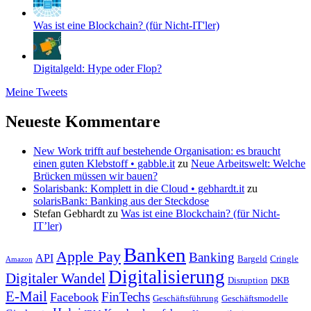
Was ist eine Blockchain? (für Nicht-IT'ler)
Digitalgeld: Hype oder Flop?
Meine Tweets
Neueste Kommentare
New Work trifft auf bestehende Organisation: es braucht
einen guten Klebstoff • gabble.it
zu
Neue Arbeitswelt: Welche
Brücken müssen wir bauen?
Solarisbank: Komplett in die Cloud • gebhardt.it
zu
solarisBank: Banking aus der Steckdose
Stefan Gebhardt
zu
Was ist eine Blockchain? (für Nicht-
IT’ler)
Banken
Apple Pay
Banking
API
Bargeld
Cringle
Amazon
Digitalisierung
Digitaler Wandel
Disruption
DKB
E-Mail
FinTechs
Facebook
Geschäftsführung
Geschäftsmodelle