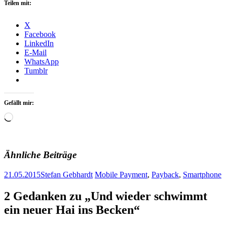
Teilen mit:
X
Facebook
LinkedIn
E-Mail
WhatsApp
Tumblr
Gefällt mir:
Wird
geladen …
Ähnliche Beiträge
21.05.2015
Stefan Gebhardt
Mobile Payment
,
Payback
,
Smartphone
Artikel-
←
→
2 Gedanken zu „
Und wieder schwimmt
Navigation
ein neuer Hai ins Becken
“