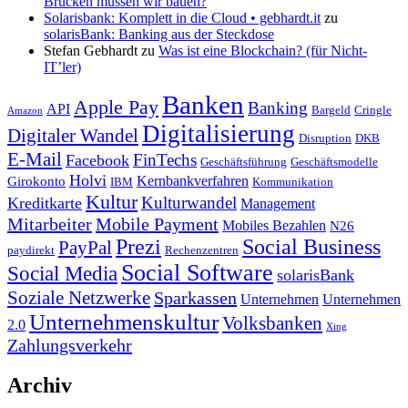
Brücken müssen wir bauen?
Solarisbank: Komplett in die Cloud • gebhardt.it
zu
solarisBank: Banking aus der Steckdose
Stefan Gebhardt
zu
Was ist eine Blockchain? (für Nicht-
IT’ler)
Banken
Apple Pay
Banking
API
Bargeld
Cringle
Amazon
Digitalisierung
Digitaler Wandel
Disruption
DKB
E-Mail
FinTechs
Facebook
Geschäftsführung
Geschäftsmodelle
Holvi
Kernbankverfahren
Girokonto
IBM
Kommunikation
Kultur
Kulturwandel
Kreditkarte
Management
Mitarbeiter
Mobile Payment
Mobiles Bezahlen
N26
Prezi
Social Business
PayPal
paydirekt
Rechenzentren
Social Software
Social Media
solarisBank
Soziale Netzwerke
Sparkassen
Unternehmen
Unternehmen
Unternehmenskultur
Volksbanken
2.0
Xing
Zahlungsverkehr
Archiv