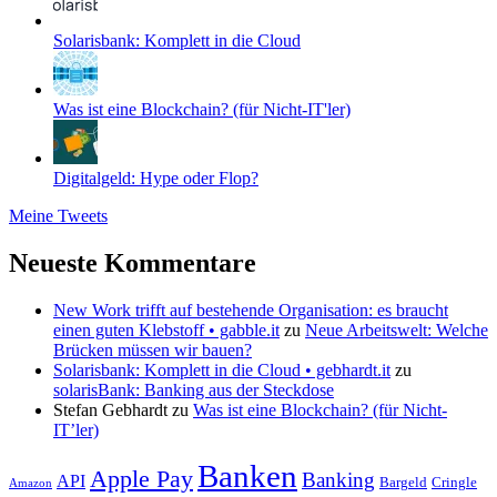
Solarisbank: Komplett in die Cloud
Was ist eine Blockchain? (für Nicht-IT'ler)
Digitalgeld: Hype oder Flop?
Meine Tweets
Neueste Kommentare
New Work trifft auf bestehende Organisation: es braucht
einen guten Klebstoff • gabble.it
zu
Neue Arbeitswelt: Welche
Brücken müssen wir bauen?
Solarisbank: Komplett in die Cloud • gebhardt.it
zu
solarisBank: Banking aus der Steckdose
Stefan Gebhardt
zu
Was ist eine Blockchain? (für Nicht-
IT’ler)
Banken
Apple Pay
Banking
API
Bargeld
Cringle
Amazon