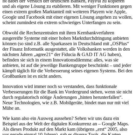
ist dabei der Versuch der deutschen Banken, PayPal zu kopieren
und als eigene Lösung zu etablieren. Mit weniger Funktionen gegen
einen extrem großen Marktanteil mit weiteren Playern wie Apple,
Google und Facebook mit einer eigenen Lösung angehen zu wollen,
scheint zumindest ein extrem schwieriges Unterfangen zu sein.
Obwohl die Rechenzentralen mit ihren Kernbankverfahren
ausgereifte Systeme mit einer hohen Marktdurchdringung anbieten
können (so sind z.B. alle Sparkassen in Deutschland mit „OSPlus“
der Finanz Informatik ausgestattet, alle Volksbanken werden in den
nächsten Jahren „agree21“ der Fiducia & GAD IT AG haben),
befinden sie sich in einem Innovationsdilemma: alles, was sie
anbieten, ist auf die jeweilige Bankengruppe beschränkt – und jeder
kämpft täglich für die Verbesserung seines eigenen Systems. Bei den
Großbanken ist es nicht anders.
Innovation wird immer noch so verstanden, dass funktionale
Verbesserungen für die Bank im Vordergrund stehen, wenn sie nicht
durch regulatorisch nötige Änderungen „hinten herunterfallen“.
Neue Technologien, wie z.B. Mobilgeräte, bindet man nur mit viel
Mühe an.
Wie kann also ein Ausweg aussehen? Sehen wir uns dazu ein
Beispiel aus der Welt der digitalen Konkurrenz an – Google Maps.
Als dieses Produkt auf den Markt kam (übrigens „erst“ 2005, also
vor gerade einmal 10 Jahren), gab es diverse Tools, die Karten