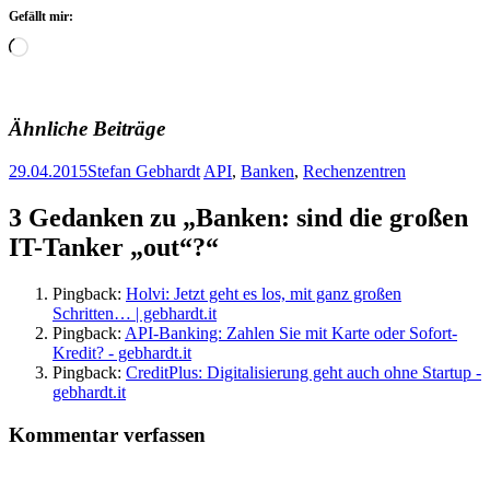
Gefällt mir:
Wird
geladen …
Ähnliche Beiträge
29.04.2015
Stefan Gebhardt
API
,
Banken
,
Rechenzentren
Artikel-
←
→
3 Gedanken zu „
Banken: sind die großen
Navigation
IT-Tanker „out“?
“
Pingback:
Holvi: Jetzt geht es los, mit ganz großen
Schritten… | gebhardt.it
Pingback:
API-Banking: Zahlen Sie mit Karte oder Sofort-
Kredit? - gebhardt.it
Pingback:
CreditPlus: Digitalisierung geht auch ohne Startup -
gebhardt.it
Kommentar verfassen