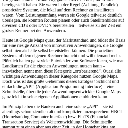
bereitgestellt haben. Sie waren in der Regel (Achtung, Parallele)
proprietäre Systeme, die lokal auf dem Rechner zu installieren
waren. Vom Leistungsumfang waren sie Google teilweise deutlich
überlegen, sie konnten Routen planen oder auch Satellitenbilder auf
diversen CD’s oder DVD’s bereitstellen – teilweise zu der Zeit ein
großer Renner bei den Anwendern.
Heute ist Google Maps quasi der Marktstandard und bildet die Basis
für eine riesige Anzahl von innovativen Anwendungen, die Google
selbst niemals hätte selbst bereitstellen können. Die prorietären
System auf dem eigenen Rechner braucht und will niemand mehr.
Plötzlich hatten ganz viele Entwickler von Software Ideen, wie man
Landkarten für die eigenen Anwendungen nutzen kann –
inzwischen nennt man diese Kategorie „ortsbasierend“. Quasi alle
wichtigen Anwendungen dieser Kategorie nutzen Google Maps.
Doch was ist das große Geheimnis dieses Erfolges? Schlicht und
einfach die „API“ (Application Programming Interface) – eine
Schnittstelle, über die jeder Anwendungsentwickler Google Maps
ganz leicht in seine eigenen Applikationen einbinden kann.
Im Prinzip haben die Banken auch eine solche „API“ – sie ist
allerdings schon ziemlich alt und kompliziert anzusprechen: HBCI
(Homebanking Computer Interface) bzw. FinTS (Financial
Transaction Service) als Weiterentwicklung. Die Schnittstelle
stammt zum einen aber aus einer Zeit, in der Homebanking am