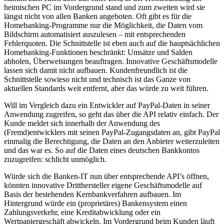
heimischen PC im Vordergrund stand und zum zweiten wird sie
längst nicht von allen Banken angeboten. Oft gibt es für die
Homebanking-Programme nur die Möglichkeit, die Daten vom
Bildschirm automatisiert auszulesen – mit entsprechenden
Fehlerquoten. Die Schnittstelle ist eben auch auf die hauptsächlichen
Homebanking-Funktionen beschränkt: Umsätze und Salden
abholen, Überweisungen beauftragen. Innovative Geschäftsmodelle
lassen sich damit nicht aufbauen. Kundenfreundlich ist die
Schnittstelle sowieso nicht und technisch ist das Ganze von
aktuellen Standards weit entfernt, aber das würde zu weit führen.
Will im Vergleich dazu ein Entwickler auf PayPal-Daten in seiner
Anwendung zugreifen, so geht das über die API relativ einfach. Der
Kunde meldet sich innerhalb der Anwendung des
(Fremd)entwicklers mit seinen PayPal-Zugangsdaten an, gibt PayPal
einmalig die Berechtigung, die Daten an den Anbieter weiterzuleiten
und das war es. So auf die Daten eines deutschen Bankkontos
zuzugreifen: schlicht unmöglich.
Würde sich die Banken-IT nun über entsprechende API’s öffnen,
könnten innovative Dritthersteller eigene Geschäftsmodelle auf
Basis der bestehenden Kernbankverfahren aufbauen. Im
Hintergrund würde ein (proprietäres) Bankensystem einen
Zahlungsverkehr, eine Kreditabwicklung oder ein
Wertpapiergeschäft abwickeln. Im Vordergrund beim Kunden läuft