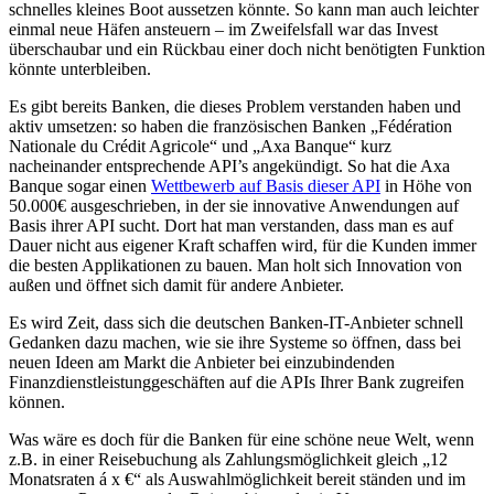
schnelles kleines Boot aussetzen könnte. So kann man auch leichter
einmal neue Häfen ansteuern – im Zweifelsfall war das Invest
überschaubar und ein Rückbau einer doch nicht benötigten Funktion
könnte unterbleiben.
Es gibt bereits Banken, die dieses Problem verstanden haben und
aktiv umsetzen: so haben die französischen Banken „Fédération
Nationale du Crédit Agricole“ und „Axa Banque“ kurz
nacheinander entsprechende API’s angekündigt. So hat die Axa
Banque sogar einen
Wettbewerb auf Basis dieser API
in Höhe von
50.000€ ausgeschrieben, in der sie innovative Anwendungen auf
Basis ihrer API sucht. Dort hat man verstanden, dass man es auf
Dauer nicht aus eigener Kraft schaffen wird, für die Kunden immer
die besten Applikationen zu bauen. Man holt sich Innovation von
außen und öffnet sich damit für andere Anbieter.
Es wird Zeit, dass sich die deutschen Banken-IT-Anbieter schnell
Gedanken dazu machen, wie sie ihre Systeme so öffnen, dass bei
neuen Ideen am Markt die Anbieter bei einzubindenden
Finanzdienstleistunggeschäften auf die APIs Ihrer Bank zugreifen
können.
Was wäre es doch für die Banken für eine schöne neue Welt, wenn
z.B. in einer Reisebuchung als Zahlungsmöglichkeit gleich „12
Monatsraten á x €“ als Auswahlmöglichkeit bereit ständen und im