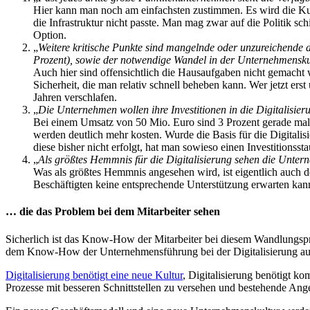
Hier kann man noch am einfachsten zustimmen. Es wird die Kun
die Infrastruktur nicht passte. Man mag zwar auf die Politik s
Option.
„
Weitere kritische Punkte sind mangelnde oder unzureichende di
Prozent), sowie der notwendige Wandel in der Unternehmenskul
Auch hier sind offensichtlich die Hausaufgaben nicht gemacht 
Sicherheit, die man relativ schnell beheben kann. Wer jetzt ers
Jahren verschlafen.
„
Die Unternehmen wollen ihre Investitionen in die Digitalisie
Bei einem Umsatz von 50 Mio. Euro sind 3 Prozent gerade mal 1
werden deutlich mehr kosten. Wurde die Basis für die Digitali
diese bisher nicht erfolgt, hat man sowieso einen Investitionssta
„
Als größtes Hemmnis für die Digitalisierung sehen die Unte
Was als größtes Hemmnis angesehen wird, ist eigentlich auch d
Beschäftigten keine entsprechende Unterstützung erwarten kan
… die das Problem bei dem Mitarbeiter sehen
Sicherlich ist das Know-How der Mitarbeiter bei diesem Wandlungspro
dem Know-How der Unternehmensführung bei der Digitalisierung a
Digitalisierung benötigt eine neue Kultur
, Digitalisierung benötigt k
Prozesse mit besseren Schnittstellen zu versehen und bestehende Ang