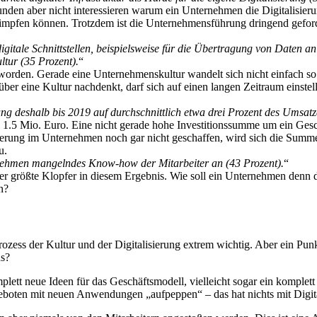
den aber nicht interessieren warum ein Unternehmen die Digitalisieru
chimpfen können. Trotzdem ist die Unternehmensführung dringend geford
gitale Schnittstellen, beispielsweise für die Übertragung von Daten an 
tur (35 Prozent).
“
worden. Gerade eine Unternehmenskultur wandelt sich nicht einfach so 
t über eine Kultur nachdenkt, darf sich auf einen langen Zeitraum einst
rung deshalb bis 2019 auf durchschnittlich etwa drei Prozent des Umsat
.5 Mio. Euro. Eine nicht gerade hohe Investitionssumme um ein Geschä
sierung im Unternehmen noch gar nicht geschaffen, wird sich die Summ
u.
rnehmen mangelndes Know-how der Mitarbeiter an (43 Prozent).
“
er größte Klopfer in diesem Ergebnis. Wie soll ein Unternehmen denn di
n?
zess der Kultur und der Digitalisierung extrem wichtig. Aber ein Punk
us?
omplett neue Ideen für das Geschäftsmodell, vielleicht sogar ein komple
eboten mit neuen Anwendungen „aufpeppen“ – das hat nichts mit Digita