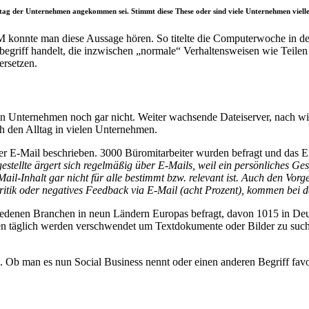
Alltag der Unternehmen angekommen sei. Stimmt diese These oder sind viele Unternehmen viell
 konnte man diese Aussage hören. So titelte die Computerwoche in d
tbegriff handelt, die inzwischen „normale“ Verhaltensweisen wie Teil
ersetzen.
len Unternehmen noch gar nicht. Weiter wachsende Dateiserver, nach wi
 den Alltag in vielen Unternehmen.
 E-Mail beschrieben. 3000 Büromitarbeiter wurden befragt und das Er
estellte ärgert sich regelmäßig über E-Mails, weil ein persönliches Ge
l-Inhalt gar nicht für alle bestimmt bzw. relevant ist. Auch den Vorge
Kritik oder negatives Feedback via E-Mail (acht Prozent), kommen bei d
enen Branchen in neun Ländern Europas befragt, davon 1015 in Deutsch
n täglich werden verschwendet um Textdokumente oder Bilder zu suche
t“. Ob man es nun Social Business nennt oder einen anderen Begriff f