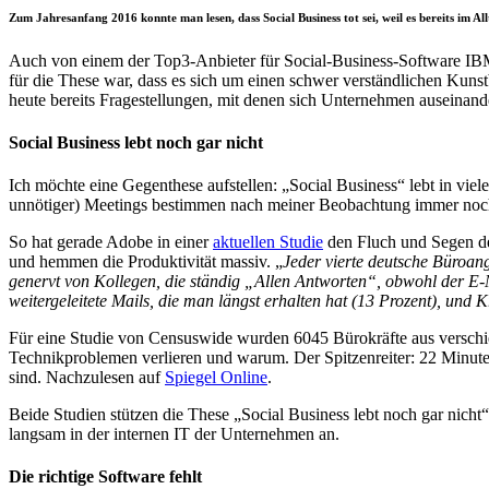
Zum Jahresanfang 2016 konnte man lesen, dass Social Business tot sei, weil es bereits im 
Auch von einem der Top3-Anbieter für Social-Business-Software IBM
für die These war, dass es sich um einen schwer verständlichen Kuns
heute bereits Fragestellungen, mit denen sich Unternehmen auseinand
Social Business lebt noch gar nicht
Ich möchte eine Gegenthese aufstellen: „Social Business“ lebt in vie
unnötiger) Meetings bestimmen nach meiner Beobachtung immer noch
So hat gerade Adobe in einer
aktuellen Studie
den Fluch und Segen der
und hemmen die Produktivität massiv. „
Jeder vierte deutsche Büroang
genervt von Kollegen, die ständig „Allen Antworten“, obwohl der E-Mai
weitergeleitete Mails, die man längst erhalten hat (13 Prozent), und 
Für eine Studie von Censuswide wurden 6045 Bürokräfte aus verschied
Technikproblemen verlieren und warum. Der Spitzenreiter: 22 Minute
sind. Nachzulesen auf
Spiegel Online
.
Beide Studien stützen die These „Social Business lebt noch gar nich
langsam in der internen IT der Unternehmen an.
Die richtige Software fehlt