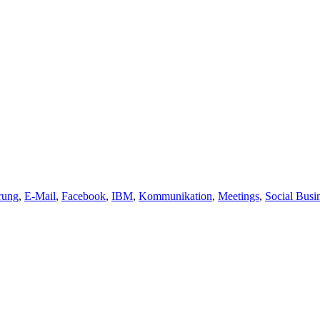
erung
,
E-Mail
,
Facebook
,
IBM
,
Kommunikation
,
Meetings
,
Social Busi