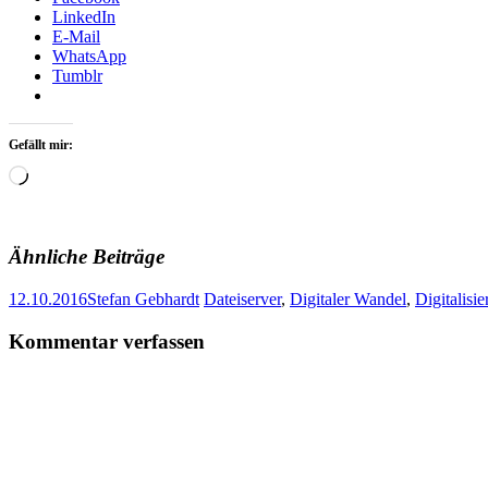
LinkedIn
E-Mail
WhatsApp
Tumblr
Gefällt mir:
Wird
geladen …
Ähnliche Beiträge
12.10.2016
Stefan Gebhardt
Dateiserver
,
Digitaler Wandel
,
Digitalisi
Artikel-
←
→
Kommentar verfassen
Navigation