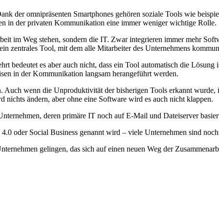
us. Dank der omnipräsenten Smartphones gehören soziale Tools wie bei
en in der privaten Kommunikation eine immer weniger wichtige Rolle.
beit im Weg stehen, sondern die IT. Zwar integrieren immer mehr Soft
 ein zentrales Tool, mit dem alle Mitarbeiter des Unternehmens kommu
t bedeutet es aber auch nicht, dass ein Tool automatisch die Lösung is
eisen in der Kommunikation langsam herangeführt werden.
. Auch wenn die Unproduktivität der bisherigen Tools erkannt wurde, is
d nichts ändern, aber ohne eine Software wird es auch nicht klappen.
le Unternehmen, deren primäre IT noch auf E-Mail und Dateiserver basi
tz 4.0 oder Social Business genannt wird – viele Unternehmen sind noc
m Unternehmen gelingen, das sich auf einen neuen Weg der Zusammenarbe