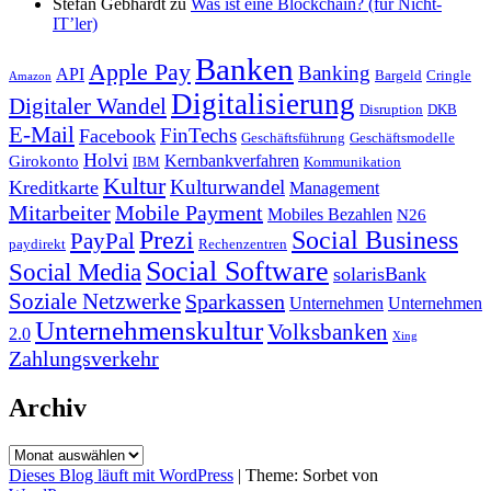
Stefan Gebhardt
zu
Was ist eine Blockchain? (für Nicht-
IT’ler)
Banken
Apple Pay
Banking
API
Bargeld
Cringle
Amazon
Digitalisierung
Digitaler Wandel
Disruption
DKB
E-Mail
FinTechs
Facebook
Geschäftsführung
Geschäftsmodelle
Holvi
Kernbankverfahren
Girokonto
IBM
Kommunikation
Kultur
Kulturwandel
Kreditkarte
Management
Mitarbeiter
Mobile Payment
Mobiles Bezahlen
N26
Prezi
Social Business
PayPal
paydirekt
Rechenzentren
Social Software
Social Media
solarisBank
Soziale Netzwerke
Sparkassen
Unternehmen
Unternehmen
Unternehmenskultur
Volksbanken
2.0
Xing
Zahlungsverkehr
Archiv
Archiv
Dieses Blog läuft mit WordPress
|
Theme: Sorbet von