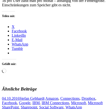
3$ pro User zahlt man pro Monat – abhängig von der Firmengröße.
Einschränkungen zum Speicher gibt es nicht.
Teilen mit:
X
Facebook
LinkedIn
E-Mail
WhatsApp
Tumblr
Gefällt mir:
Wird
geladen …
Ähnliche Beiträge
04.10.2016
Stefan Gebhardt
Amazon
,
Connections
,
Dropbox
,
Facebook
,
Google
,
IBM
,
IBM Connections
,
Microsoft
,
Microsoft
SharePoint
,
Sharepoint
,
Social Software
,
WhatsApp