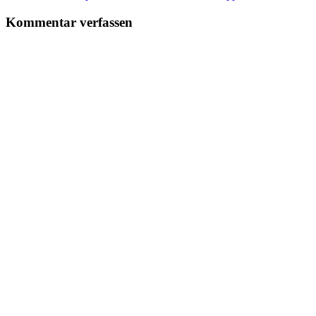
Artikel-
←
→
Kommentar verfassen
Navigation