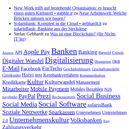
New Work trifft auf bestehende Organisation: es braucht
einen guten Klebstoff • gabble.it
zu
Neue Arbeitswelt: Welche
Brücken müssen wir bauen?
Solarisbank: Komplett in die Cloud • gebhardt.it
zu
solarisBank: Banking aus der Steckdose
Stefan Gebhardt
zu
Was ist eine Blockchain? (für Nicht-
IT’ler)
Banken
Apple Pay
Banking
API
Bargeld
Cringle
Amazon
Digitalisierung
Digitaler Wandel
Disruption
DKB
E-Mail
FinTechs
Facebook
Geschäftsführung
Geschäftsmodelle
Holvi
Kernbankverfahren
Girokonto
IBM
Kommunikation
Kultur
Kulturwandel
Kreditkarte
Management
Mitarbeiter
Mobile Payment
Mobiles Bezahlen
N26
Prezi
Social Business
PayPal
paydirekt
Rechenzentren
Social Software
Social Media
solarisBank
Soziale Netzwerke
Sparkassen
Unternehmen
Unternehmen
Unternehmenskultur
Volksbanken
2.0
Xing
Zahlungsverkehr