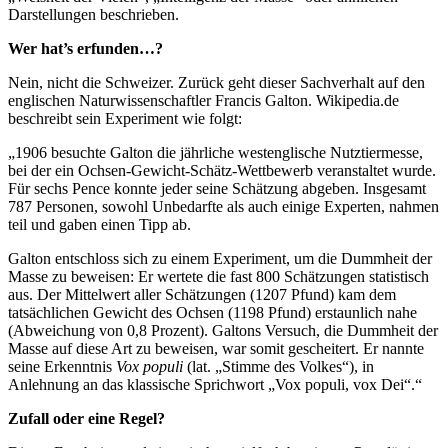
Darstellungen beschrieben.
Wer hat’s erfunden…?
Nein, nicht die Schweizer. Zurück geht dieser Sachverhalt auf den
englischen Naturwissenschaftler Francis Galton. Wikipedia.de
beschreibt sein Experiment wie folgt:
„1906 besuchte Galton die jährliche westenglische Nutztiermesse,
bei der ein Ochsen-Gewicht-Schätz-Wettbewerb veranstaltet wurde.
Für sechs Pence konnte jeder seine Schätzung abgeben. Insgesamt
787 Personen, sowohl Unbedarfte als auch einige Experten, nahmen
teil und gaben einen Tipp ab.
Galton entschloss sich zu einem Experiment, um die Dummheit der
Masse zu beweisen: Er wertete die fast 800 Schätzungen statistisch
aus. Der Mittelwert aller Schätzungen (1207 Pfund) kam dem
tatsächlichen Gewicht des Ochsen (1198 Pfund) erstaunlich nahe
(Abweichung von 0,8 Prozent). Galtons Versuch, die Dummheit der
Masse auf diese Art zu beweisen, war somit gescheitert. Er nannte
seine Erkenntnis
Vox populi
(lat. „Stimme des Volkes“), in
Anlehnung an das klassische Sprichwort „Vox populi, vox Dei“.“
Zufall oder eine Regel?