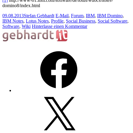
[1]
http://www-01.ibm.com/software/de/lotus/wdocs/notes-
domino8/index.html
09.08.2013
Stefan Gebhardt
E-Mail
,
Forum
,
IBM
,
IBM Domino
,
IBM Notes
,
Lotus Notes
,
Profile
,
Social Business
,
Social Software
,
Software
,
Wiki
Hinterlasse einen Kommentar
Facebook
X