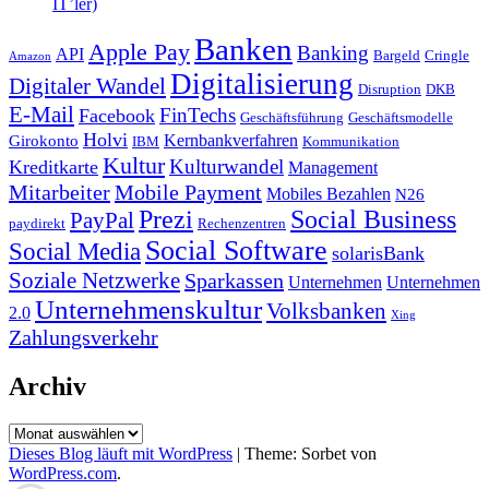
IT’ler)
Banken
Apple Pay
Banking
API
Bargeld
Cringle
Amazon
Digitalisierung
Digitaler Wandel
Disruption
DKB
E-Mail
FinTechs
Facebook
Geschäftsführung
Geschäftsmodelle
Holvi
Kernbankverfahren
Girokonto
IBM
Kommunikation
Kultur
Kulturwandel
Kreditkarte
Management
Mitarbeiter
Mobile Payment
Mobiles Bezahlen
N26
Prezi
Social Business
PayPal
paydirekt
Rechenzentren
Social Software
Social Media
solarisBank
Soziale Netzwerke
Sparkassen
Unternehmen
Unternehmen
Unternehmenskultur
Volksbanken
2.0
Xing
Zahlungsverkehr
Archiv
Archiv
Dieses Blog läuft mit WordPress
|
Theme: Sorbet von
WordPress.com
.