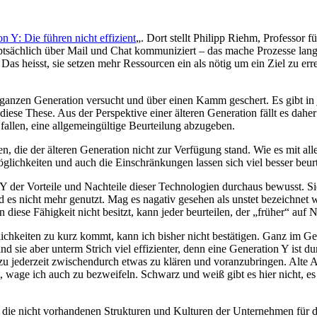
n Y: Die führen nicht effizient
„. Dort stellt Philipp Riehm, Professo
tsächlich über Mail und Chat kommuniziert – das mache Prozesse lang
 Das heisst, sie setzen mehr Ressourcen ein als nötig um ein Ziel zu err
 ganzen Generation versucht und über einen Kamm geschert. Es gibt in 
diese These. Aus der Perspektive einer älteren Generation fällt es da
 fallen, eine allgemeingültige Beurteilung abzugeben.
die der älteren Generation nicht zur Verfügung stand. Wie es mit allen 
lichkeiten und auch die Einschränkungen lassen sich viel besser beurt
 der Vorteile und Nachteile dieser Technologien durchaus bewusst. Si
wird es nicht mehr genutzt. Mag es nagativ gesehen als unstet bezeichne
iese Fähigkeit nicht besitzt, kann jeder beurteilen, der „früher“ auf
hkeiten zu kurz kommt, kann ich bisher nicht bestätigen. Ganz im Geg
nd sie aber unterm Strich viel effizienter, denn eine Generation Y ist 
zu jederzeit zwischendurch etwas zu klären und voranzubringen. Alte A
st, wage ich auch zu bezweifeln. Schwarz und weiß gibt es hier nicht, 
f die nicht vorhandenen Strukturen und Kulturen der Unternehmen für