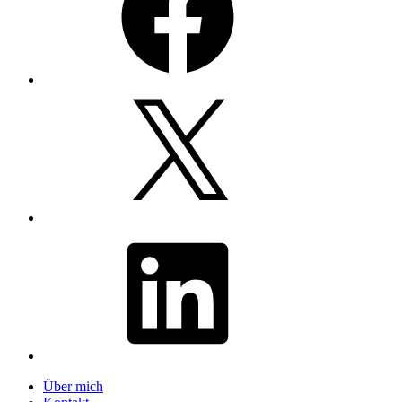
X
LinkedIn
Über mich