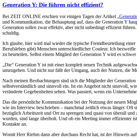
Generation Y: Die führen nicht effizient?
Bei ZEIT ONLINE erschien vor einigen Tagen der Artikel „
Generatio
und Kommunikation, die Behauptung auf, dass die Generation Y haup
Generation sollen zwar effektiv, aber nicht unbedingt effizient führen.
schuldig.
Ich glaube, hier wird mal wieder die typische Fremdbeurteilung einer
Berufsleben gibt) Menschen unterschiedlicher Couleur. Ich bezweifle 
zu beurteilen. Selbst einem Mitglied der Generation Y wird es schwer
„Die“ Generation Y ist mit einer komplett neuen Technik aufgewachsen, 
umzugehen. Und nicht nur fällt der Umgang, auch der Nutzen, die Mög
Nach meinen Beobachtungen sind sich die Mitglieder der Generation Y
selbstverständlich und sinnvoll ein. Ist ein Angebot nicht sinnvoll, 
veränderte Gegebenheiten sehen. Was passiert, wenn ein Unternehmen d
Das die persönliche Kommunikation bei der Nutzung der neuen Möglic
wie im Interview beschrieben – manchmal zeitlich etwas länger. Oft si
bezüglich Arbeitszeit und Ort zu sprengen und quasi von überall und 
wurden, sind lange überholt. Und ob ein Meeting immer effizienter i
Kontakte an.
Womit Herr Riehm dann aber durchaus Recht hat, ist der Hinweis au