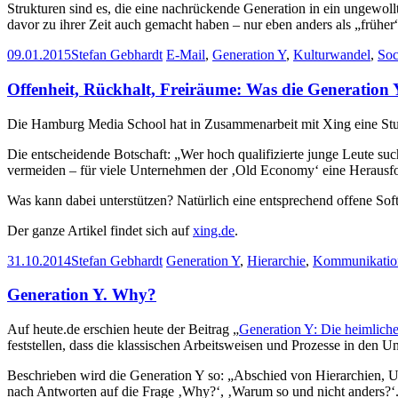
Strukturen sind es, die eine nachrückende Generation in ein ungewol
davor zu ihrer Zeit auch gemacht haben – nur eben anders als „früher
09.01.2015
Stefan Gebhardt
E-Mail
,
Generation Y
,
Kulturwandel
,
Soc
Offenheit, Rückhalt, Freiräume: Was die Generation 
Die Hamburg Media School hat in Zusammenarbeit mit Xing eine Studie
Die entscheidende Botschaft: „Wer hoch qualifizierte junge Leute su
vermeiden – für viele Unternehmen der ‚Old Economy‘ eine Herausf
Was kann dabei unterstützen? Natürlich eine entsprechend offene Sof
Der ganze Artikel findet sich auf
xing.de
.
31.10.2014
Stefan Gebhardt
Generation Y
,
Hierarchie
,
Kommunikatio
Generation Y. Why?
Auf heute.de erschien heute der Beitrag „
Generation Y: Die heimlich
feststellen, dass die klassischen Arbeitsweisen und Prozesse in den U
Beschrieben wird die Generation Y so: „Abschied von Hierarchien, Um
nach Antworten auf die Frage ‚Why?‘, ‚Warum so und nicht anders?‘