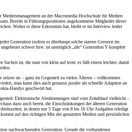
r für Medienmanagement an der Macromedia Hochschule für Medien
sam. Bereits in Führungspositionen angekommene Mitglieder dieser
eichen. Woher er diese Erkenntnis hat, bleibt er im Interview leider
jeder Generation (sofern es überhaupt solche starren Grenzen im
her ungeheuer schwer bzw. ist unmöglich „die“ Generation Y komplett
Sachen ist, die man von klein auf lernt: es fällt einem leichter, damit
eilen.
e setzen sie – ganz im Gegenteil zu vielen Älteren – vollkommen
t werden, man kann dies auch genauso positiv als schnelle Adaption an
 Nokia-Handys geschwört hat.
enteil: Elektronische Abstimmungen sind vom Zeitablauf vielleicht –
durchaus dazu auch bereit, die Einschränkungen der älteren Generation
rbeitszeiten, in denen nur 5 Tage von 8 bis 16 Uhr Aufgaben erledigt
es kommt auf den richtigen Mix der genutzten Medien und persönlichen
 diese nachwachsenden Generation. Gerade die vorhandenen