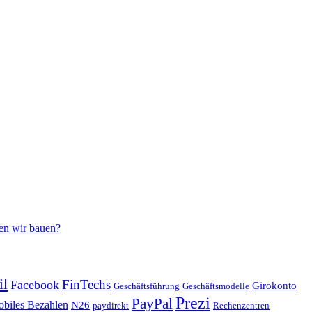
en wir bauen?
il
FinTechs
Facebook
Girokonto
Geschäftsführung
Geschäftsmodelle
Prezi
PayPal
biles Bezahlen
N26
paydirekt
Rechenzentren