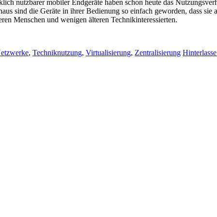
wirklich nutzbarer mobiler Endgeräte haben schon heute das Nutzungsv
inaus sind die Geräte in ihrer Bedienung so einfach geworden, dass si
eren Menschen und wenigen älteren Technikinteressierten.
Netzwerke
,
Techniknutzung
,
Virtualisierung
,
Zentralisierung
Hinterlass