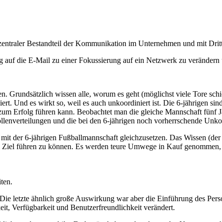
 zentraler Bestandteil der Kommunikation im Unternehmen und mit Drit
ung auf die E-Mail zu einer Fokussierung auf ein Netzwerk zu verändern
. Grundsätzlich wissen alle, worum es geht (möglichst viele Tore schie
ert. Und es wirkt so, weil es auch unkoordiniert ist. Die 6-jährigen si
r zum Erfolg führen kann. Beobachtet man die gleiche Mannschaft fünf Ja
Rollenverteilungen und die bei den 6-jährigen noch vorherrschende Unk
t der 6-jährigen Fußballmannschaft gleichzusetzen. Das Wissen (der Ball
 Ziel führen zu können. Es werden teure Umwege in Kauf genommen, 
ten.
bt. Die letzte ähnlich große Auswirkung war aber die Einführung des Pe
, Verfügbarkeit und Benutzer­freund­lichkeit verändert.