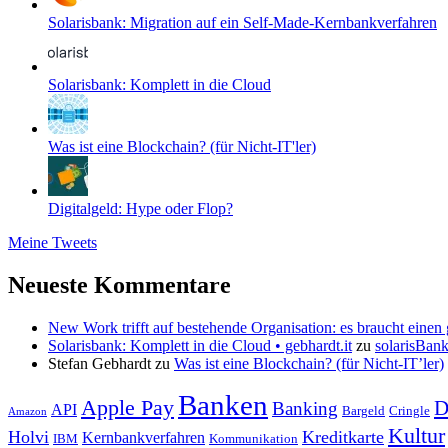
Solarisbank: Migration auf ein Self-Made-Kernbankverfahren
Solarisbank: Komplett in die Cloud
Was ist eine Blockchain? (für Nicht-IT'ler)
Digitalgeld: Hype oder Flop?
Meine Tweets
Neueste Kommentare
New Work trifft auf bestehende Organisation: es braucht einen g
Solarisbank: Komplett in die Cloud • gebhardt.it
zu
solarisBan
Stefan Gebhardt
zu
Was ist eine Blockchain? (für Nicht-IT’ler)
Banken
Apple Pay
D
Banking
API
Bargeld
Cringle
Amazon
Kultur
Holvi
Kreditkarte
Kernbankverfahren
IBM
Kommunikation