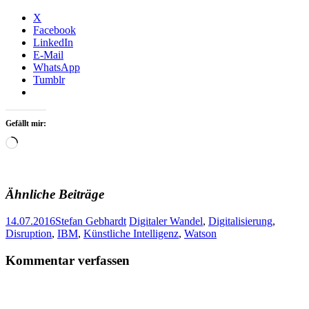
X
Facebook
LinkedIn
E-Mail
WhatsApp
Tumblr
Gefällt mir:
Wird
geladen …
Ähnliche Beiträge
14.07.2016
Stefan Gebhardt
Digitaler Wandel
,
Digitalisierung
,
Disruption
,
IBM
,
Künstliche Intelligenz
,
Watson
Artikel-
←
→
Kommentar verfassen
Navigation