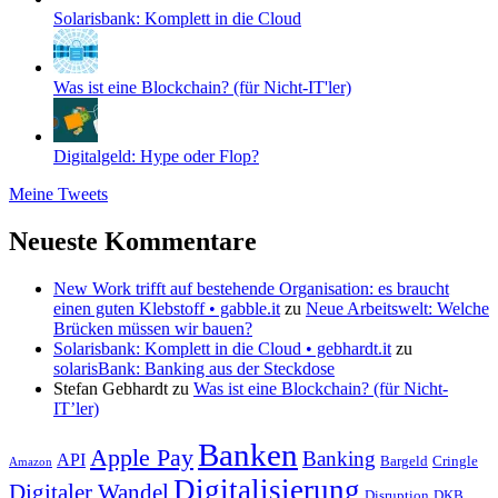
Solarisbank: Komplett in die Cloud
Was ist eine Blockchain? (für Nicht-IT'ler)
Digitalgeld: Hype oder Flop?
Meine Tweets
Neueste Kommentare
New Work trifft auf bestehende Organisation: es braucht
einen guten Klebstoff • gabble.it
zu
Neue Arbeitswelt: Welche
Brücken müssen wir bauen?
Solarisbank: Komplett in die Cloud • gebhardt.it
zu
solarisBank: Banking aus der Steckdose
Stefan Gebhardt
zu
Was ist eine Blockchain? (für Nicht-
IT’ler)
Banken
Apple Pay
Banking
API
Bargeld
Cringle
Amazon
Digitalisierung
Digitaler Wandel
Disruption
DKB