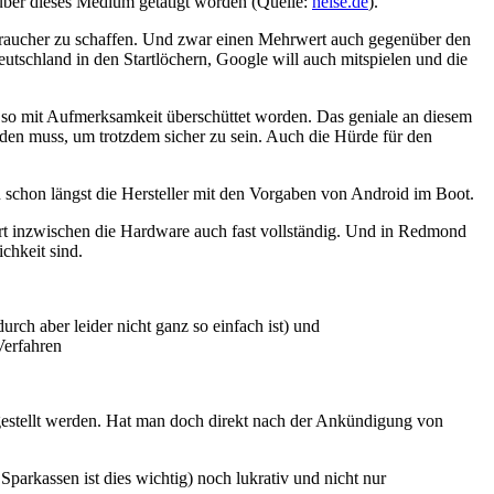
über dieses Medium getätigt worden (Quelle:
heise.de
).
rbraucher zu schaffen. Und zwar einen Mehrwert auch gegenüber den
utschland in den Startlöchern, Google will auch mitspielen und die
t so mit Aufmerksamkeit überschüttet worden. Das geniale an diesem
den muss, um trotzdem sicher zu sein. Auch die Hürde für den
n schon längst die Hersteller mit den Vorgaben von Android im Boot.
ert inzwischen die Hardware auch fast vollständig. Und in Redmond
chkeit sind.
urch aber leider nicht ganz so einfach ist) und
Verfahren
 gestellt werden. Hat man doch direkt nach der Ankündigung von
parkassen ist dies wichtig) noch lukrativ und nicht nur