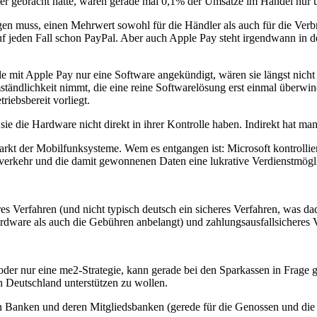
her gebracht hatte, waren gerade mal 0,1% der Umsätze im Handel nur 
iegen muss, einen Mehrwert sowohl für die Händler als auch für die Ve
f jeden Fall schon PayPal. Aber auch Apple Pay steht irgendwann in de
e mit Apple Pay nur eine Software angekündigt, wären sie längst nich
ändlichkeit nimmt, die eine reine Softwarelösung erst einmal überwin
riebsbereit vorliegt.
e die Hardware nicht direkt in ihrer Kontrolle haben. Indirekt hat ma
arkt der Mobilfunksysteme. Wem es entgangen ist: Microsoft kontrolli
erkehr und die damit gewonnenen Daten eine lukrative Verdienstmögli
res Verfahren (und nicht typisch deutsch ein sicheres Verfahren, was dad
ardware als auch die Gebühren anbelangt) und zahlungsausfallsicheres 
oder nur eine me2-Strategie, kann gerade bei den Sparkassen in Frage
n Deutschland unterstützen zu wollen.
ten Banken und deren Mitgliedsbanken (gerede für die Genossen und die S