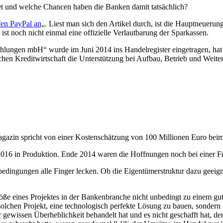
et und welche Chancen haben die Banken damit tatsächlich?
fen PayPal an
„. Liest man sich den Artikel durch, ist die Hauptneuerun
t noch nicht einmal eine offizielle Verlautbarung der Sparkassen.
hlungen mbH“ wurde im Juni 2014 ins Handelregister eingetragen, hat
tschen Kreditwirtschaft die Unterstützung bei Aufbau, Betrieb und Wei
gazin spricht von einer Kostenschätzung von 100 Millionen Euro bei
 2016 in Produktion. Ende 2014 waren die Hoffnungen noch bei einer Fr
dingungen alle Finger lecken. Ob die Eigentümerstruktur dazu geeignet
öße eines Projektes in der Bankenbranche nicht unbedingt zu einem gut
 solchen Projekt, eine technologisch perfekte Lösung zu bauen, sonder
ner gewissen Überheblichkeit behandelt hat und es nicht geschafft hat,