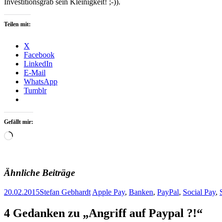
Investitionsgrab sein Kleinigkeit! ;-)).
Teilen mit:
X
Facebook
LinkedIn
E-Mail
WhatsApp
Tumblr
Gefällt mir:
Wird
geladen …
Ähnliche Beiträge
20.02.2015
Stefan Gebhardt
Apple Pay
,
Banken
,
PayPal
,
Social Pay
,
Artikel-
←
→
4 Gedanken zu „
Angriff auf Paypal ?!
“
Navigation