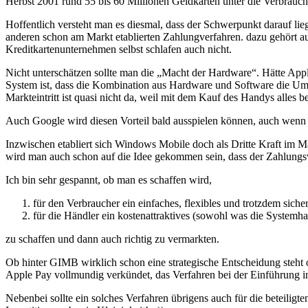
Herbst 2001 rund 55 bis 60 Millionen Geldkarten unter die Verbrauc
Hoffentlich versteht man es diesmal, dass der Schwerpunkt darauf l
anderen schon am Markt etablierten Zahlungverfahren. dazu gehört au
Kreditkartenunternehmen selbst schlafen auch nicht.
Nicht unterschätzen sollte man die „Macht der Hardware“. Hätte Appl
System ist, dass die Kombination aus Hardware und Software die Umst
Markteintritt ist quasi nicht da, weil mit dem Kauf des Handys alles bet
Auch Google wird diesen Vorteil bald ausspielen können, auch wenn si
Inzwischen etabliert sich Windows Mobile doch als Dritte Kraft im M
wird man auch schon auf die Idee gekommen sein, dass der Zahlungsv
Ich bin sehr gespannt, ob man es schaffen wird,
für den Verbraucher ein einfaches, flexibles und trotzdem siche
für die Händler ein kostenattraktives (sowohl was die Systemh
zu schaffen und dann auch richtig zu vermarkten.
Ob hinter GIMB wirklich schon eine strategische Entscheidung steht 
Apple Pay vollmundig verkündet, das Verfahren bei der Einführung i
Nebenbei sollte ein solches Verfahren übrigens auch für die beteilig