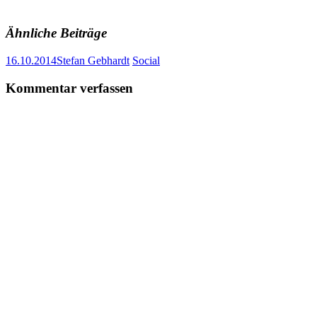
Ähnliche Beiträge
16.10.2014
Stefan Gebhardt
Social
Artikel-
←
→
Kommentar verfassen
Navigation