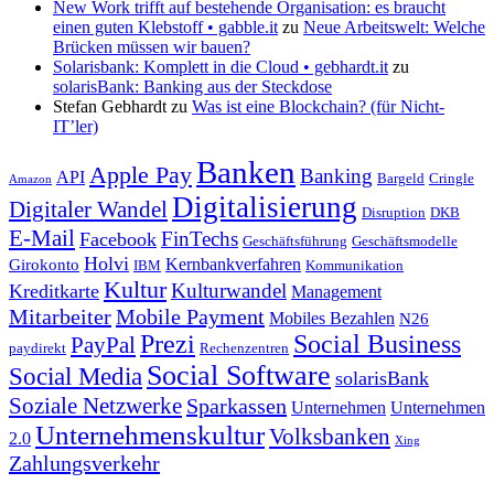
New Work trifft auf bestehende Organisation: es braucht
einen guten Klebstoff • gabble.it
zu
Neue Arbeitswelt: Welche
Brücken müssen wir bauen?
Solarisbank: Komplett in die Cloud • gebhardt.it
zu
solarisBank: Banking aus der Steckdose
Stefan Gebhardt
zu
Was ist eine Blockchain? (für Nicht-
IT’ler)
Banken
Apple Pay
Banking
API
Bargeld
Cringle
Amazon
Digitalisierung
Digitaler Wandel
Disruption
DKB
E-Mail
FinTechs
Facebook
Geschäftsführung
Geschäftsmodelle
Holvi
Kernbankverfahren
Girokonto
IBM
Kommunikation
Kultur
Kulturwandel
Kreditkarte
Management
Mitarbeiter
Mobile Payment
Mobiles Bezahlen
N26
Prezi
Social Business
PayPal
paydirekt
Rechenzentren
Social Software
Social Media
solarisBank
Soziale Netzwerke
Sparkassen
Unternehmen
Unternehmen
Unternehmenskultur
Volksbanken
2.0
Xing
Zahlungsverkehr