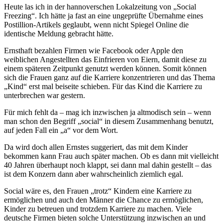
Heute las ich in der hannoverschen Lokalzeitung von „Social
Freezing“. Ich hätte ja fast an eine ungeprüfte Übernahme eines
Postillion-Artikels geglaubt, wenn nicht Spiegel Online die
identische Meldung gebracht hätte.
Ernsthaft bezahlen Firmen wie Facebook oder Apple den
weiblichen Angestellten das Einfrieren von Eiern, damit diese zu
einem späteren Zeitpunkt genutzt werden können. Somit können
sich die Frauen ganz auf die Karriere konzentrieren und das Thema
„Kind“ erst mal beiseite schieben. Für das Kind die Karriere zu
unterbrechen war gestern.
Für mich fehlt da – mag ich inzwischen ja altmodisch sein – wenn
man schon den Begriff „social“ in diesem Zusammenhang benutzt,
auf jeden Fall ein „a“ vor dem Wort.
Da wird doch allen Ernstes suggeriert, das mit dem Kinder
bekommen kann Frau auch später machen. Ob es dann mit vielleicht
40 Jahren überhaupt noch klappt, sei dann mal dahin gestellt – das
ist dem Konzern dann aber wahrscheinlich ziemlich egal.
Social wäre es, den Frauen „trotz“ Kindern eine Karriere zu
ermöglichen und auch den Männer die Chance zu ermöglichen,
Kinder zu betreuen und trotzdem Karriere zu machen. Viele
deutsche Firmen bieten solche Unterstützung inzwischen an und