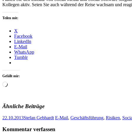
Kollegen aktiv. Seien Sie auch während der Reise wachsam und reag
Teilen mit:
X
Facebook
LinkedIn
E-Mail
WhatsApp
Tumblr
Gefällt mir:
Wird
geladen …
Ähnliche Beiträge
22.10.2013
Stefan Gebhardt
E-Mail
,
Geschäftsführung
,
Risiken
,
Soci
Artikel-
←
→
Kommentar verfassen