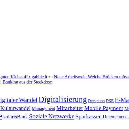
uten Klebstoff • gabble.it
zu
Neue Arbeitswelt: Welche Brücken müss
k: Banking aus der Steckdose
Digitalisierung
igitaler Wandel
E-Ma
Disruption
DKB
Mitarbeiter
Mobile Payment
Kulturwandel
Management
Mo
e
Soziale Netzwerke
Sparkassen
solarisBank
Unternehmen