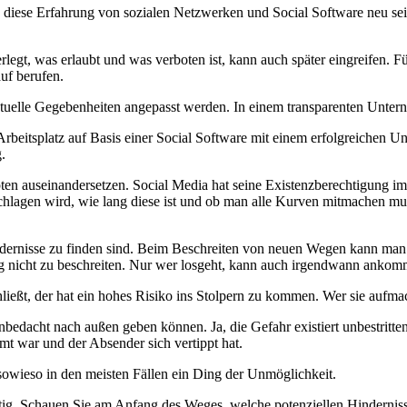
rd diese Erfahrung von sozialen Netzwerken und Social Software neu se
legt, was erlaubt und was verboten ist, kann auch später eingreifen. Fü
uf berufen.
uelle Gegebenheiten angepasst werden. In einem transparenten Unterne
beitsplatz auf Basis einer Social Software mit einem erfolgreichen Unt
.
en auseinandersetzen. Social Media hat seine Existenzberechtigung im 
chlagen wird, wie lang diese ist und ob man alle Kurven mitmachen m
dernisse zu finden sind. Beim Beschreiten von neuen Wegen kann man n
eg nicht zu beschreiten. Nur wer losgeht, kann auch irgendwann ankom
chließt, der hat ein hohes Risiko ins Stolpern zu kommen. Wer sie aufm
bedacht nach außen geben können. Ja, die Gefahr existiert unbestritten.
immt war und der Absender sich vertippt hat.
t sowieso in den meisten Fällen ein Ding der Unmöglichkeit.
tig. Schauen Sie am Anfang des Weges, welche potenziellen Hinderniss