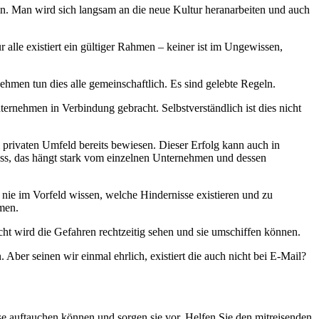
in. Man wird sich langsam an die neue Kultur heranarbeiten und auch
r alle existiert ein gültiger Rahmen – keiner ist im Ungewissen,
hmen tun dies alle gemeinschaftlich. Es sind gelebte Regeln.
ernehmen in Verbindung gebracht. Selbst­verständlich ist dies nicht
privaten Umfeld bereits bewiesen. Dieser Erfolg kann auch in
uss, das hängt stark vom einzelnen Unternehmen und dessen
ie im Vorfeld wissen, welche Hindernisse existieren und zu
men.
acht wird die Gefahren rechtzeitig sehen und sie umschiffen können.
 Aber seinen wir einmal ehrlich, existiert die auch nicht bei E-Mail?
e auftauchen können und sorgen sie vor. Helfen Sie den mitreisenden