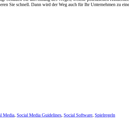
ieren Sie schnell. Dann wird der Weg auch für Ihr Unternehmen zu ei
al Media
,
Social Media Guidelines
,
Social Software
,
Spielregeln