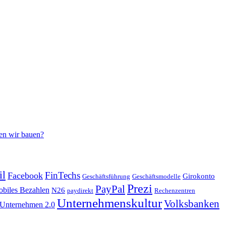
en wir bauen?
il
FinTechs
Facebook
Girokonto
Geschäftsführung
Geschäftsmodelle
Prezi
PayPal
biles Bezahlen
N26
paydirekt
Rechenzentren
Unternehmenskultur
Volksbanken
Unternehmen 2.0