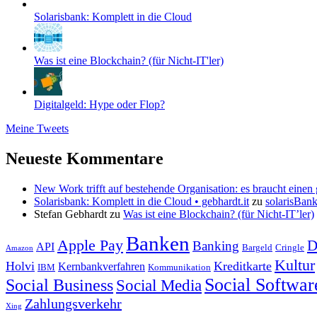
Solarisbank: Komplett in die Cloud
Was ist eine Blockchain? (für Nicht-IT'ler)
Digitalgeld: Hype oder Flop?
Meine Tweets
Neueste Kommentare
New Work trifft auf bestehende Organisation: es braucht einen g
Solarisbank: Komplett in die Cloud • gebhardt.it
zu
solarisBan
Stefan Gebhardt
zu
Was ist eine Blockchain? (für Nicht-IT’ler)
Banken
Apple Pay
D
Banking
API
Bargeld
Cringle
Amazon
Kultur
Holvi
Kreditkarte
Kernbankverfahren
IBM
Kommunikation
Social Softwar
Social Business
Social Media
Zahlungsverkehr
Xing