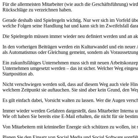
Für die allermeisten Mitarbeiter (wie auch die Geschäftsführung) wi
Rückschläge zu verzeichnen haben.
Gerade deshalb sind Spielregeln wichtig. Nur wer sich im Vorfeld über
welche Folgen seine Handlung hat und kann sich im Zweifelsfall dara
Die Spielregeln müssen immer wieder neu definiert werden und an akt
In den vorherigen Beiträgen werden ein Kulturwandel und ein neuer Ar
als Automatismus oder Gleichung gemeint, sondern als Voraussetzung
Ein zukunftsfähiges Unternehmen muss sich mit neuen Arbeitskonzept
Unternehmen umgesetzt werden – das ist sicher. Welcher Weg einges
Startposition ab.
Nicht verschwiegen werden soll, dass auf diesem Weg auch viele Hin
welchem Zeitpunkt sie auftauchen. Sie sind aber kein Grund, den W
Es gilt einfach dabei, Vorsicht walten zu lassen. Wer die Augen vers
Immer wieder werden Gefahren dargestellt, dass Mitarbeiter Interna un
Wie oft haben Sie bereits eine E-Mail erhalten, die nicht für sie best
Von Mitarbeitern mit krimineller Energie sich schützen zu wollen, is
Planen Sie den Einsatz von Social Media und Social Software sorgfäl